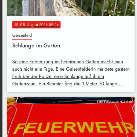
05
. August 2026 09:24
notes
Geisenfeld
Schlange im Garten
So eine Entdeckung im heimischen Garten macht man
auch nicht alle Tage. Eine Geisenfelderin meldete gestern
Früh bei der Polizei eine Schlange auf ihrem
Gartenzaun. Ein Beamter fing die 1 Meter 70 lange …
Foto: Funkhaus IN/K.Schulz