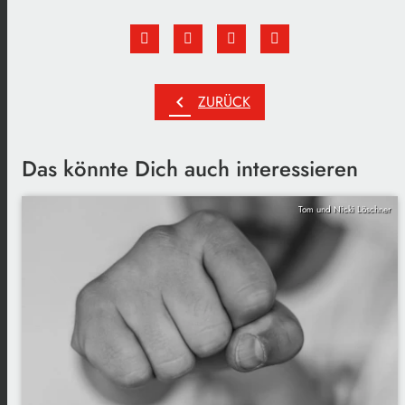
chevron_left
ZURÜCK
Das könnte Dich auch interessieren
Tom und Nicki Löschner