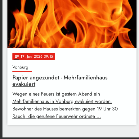
17
. Juni 2026 09:15
notes
Vohburg
Papier angezündet - Mehrfamilienhaus
evakuiert
Wegen eines Feuers ist gestern Abend ein
Mehrfamilienhaus in Vohburg evakuiert worden.
Bewohner des Hauses bemerkten gegen 19 Uhr 30
Rauch, die gerufene Feuerwehr ordnete …