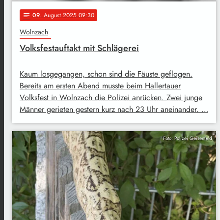
09
. August 2025 09:30
notes
Wolnzach
Volksfestauftakt mit Schlägerei
Kaum losgegangen, schon sind die Fäuste geflogen.
Bereits am ersten Abend musste beim Hallertauer
Volksfest in Wolnzach die Polizei anrücken. Zwei junge
Männer gerieten gestern kurz nach 23 Uhr aneinander. …
Foto: Polizei Geisenfeld