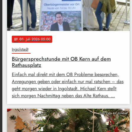
01
. Juli 2026 05:00
notes
Ingolstadt
Bürgersprechstunde mit OB Kern auf dem
Rathausplatz
Einfach mal direkt mit dem OB Probleme besprechen,
Anregungen geben oder einfach nur mal ratschen – das
geht morgen wieder in Ingolstadt. Michael Kern stellt
sich morgen Nachmittag neben das Alte Rathaus. …
Foto: Felix auf pixabay