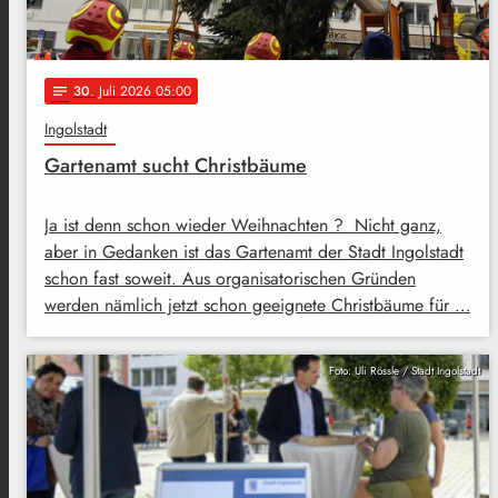
30
. Juli 2026 05:00
notes
Ingolstadt
Gartenamt sucht Christbäume
Ja ist denn schon wieder Weihnachten ? Nicht ganz,
aber in Gedanken ist das Gartenamt der Stadt Ingolstadt
schon fast soweit. Aus organisatorischen Gründen
werden nämlich jetzt schon geeignete Christbäume für …
Foto: Uli Rössle / Stadt Ingolstadt