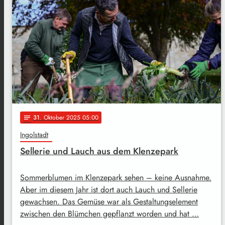
31
. Oktober 2025 05:00
notes
Ingolstadt
Sellerie und Lauch aus dem Klenzepark
Sommerblumen im Klenzepark sehen – keine Ausnahme.
Aber im diesem Jahr ist dort auch Lauch und Sellerie
gewachsen. Das Gemüse war als Gestaltungselement
zwischen den Blümchen gepflanzt worden und hat …