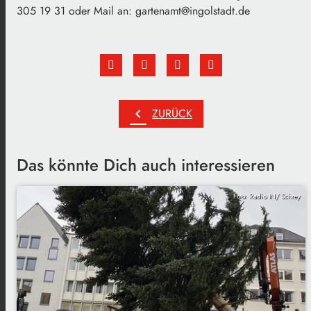
305 19 31 oder Mail an: gartenamt@ingolstadt.de
chevron_left
ZURÜCK
Das könnte Dich auch interessieren
Foto: Radio IN/ Schrey