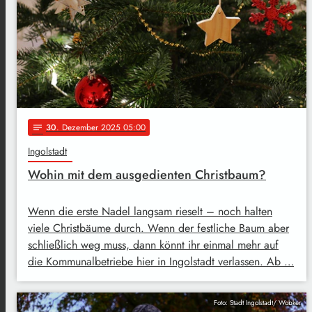
30
. Dezember 2025 05:00
notes
Ingolstadt
Wohin mit dem ausgedienten Christbaum?
Wenn die erste Nadel langsam rieselt – noch halten
viele Christbäume durch. Wenn der festliche Baum aber
schließlich weg muss, dann könnt ihr einmal mehr auf
die Kommunalbetriebe hier in Ingolstadt verlassen. Ab …
Foto: Stadt Ingolstadt/ Wobker