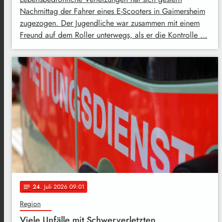
Nachmittag der Fahrer eines E-Scooters in Gaimersheim
zugezogen. Der Jugendliche war zusammen mit einem
Freund auf dem Roller unterwegs, als er die Kontrolle …
24
. Juli 2026 09:01
notes
Region
Viele Unfälle mit Schwerverletzten