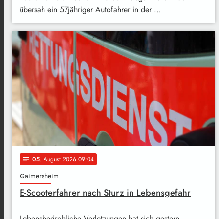
übersah ein 57jähriger Autofahrer in der …
05
. August 2026 09:04
notes
Gaimersheim
E-Scooterfahrer nach Sturz in Lebensgefahr
Lebensbedrohliche Verletzungen hat sich gestern