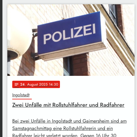
24
. August 2025 14:30
notes
Ingolstadt
Zwei Unfälle mit Rollstuhlfahrer und Radfahrer
Bei zwei Unfälle in Ingolstadt und Gaimersheim sind am
Samstagnachmittag eine Rollstuhlfahrerin und ein
Radfahrer leicht verletzt worden. Gegen 16 Uhr 30