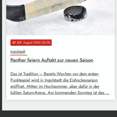
05
. August 2026 05:00
notes
Ingolstadt
Panther feiern Auftakt zur neuen Saison
Das ist Tradition – Bereits Wochen vor dem ersten
Punktespiel wird in Ingolstadt die Eishockeysaison
eröffnet. Mitten im Hochsommer, aber dafür in der
kühlen Saturn-Arena. Am kommenden Sonntag ist das …