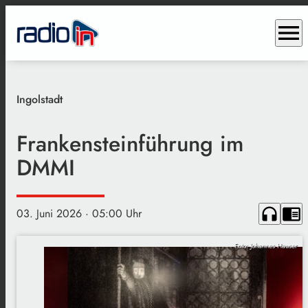
menu
Ingolstadt
Frankensteinführung im
DMMI
headphones
chrome_reader_mode
03. Juni 2026
· 05:00 Uhr
Foto: Johannes Hauser