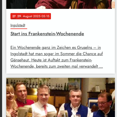
29
. August 2025 05:15
notes
Ingolstadt
Start ins Frankenstein-Wochenende
Ein Wochenende ganz im Zeichen es Gruselns – in
Ingolstadt hat man sogar im Sommer die Chance auf
Gänsehaut. Heute ist Auftakt zum Frankenstein-
Wochenende, bereits zum zweiten mal verwandelt …