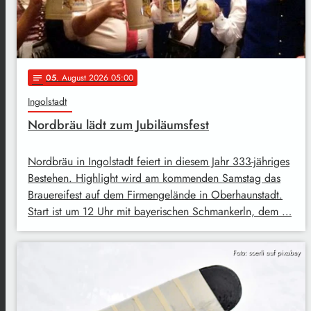
05
. August 2026 05:00
notes
Ingolstadt
Nordbräu lädt zum Jubiläumsfest
Nordbräu in Ingolstadt feiert in diesem Jahr 333-jähriges
Bestehen. Highlight wird am kommenden Samstag das
Brauereifest auf dem Firmengelände in Oberhaunstadt.
Start ist um 12 Uhr mit bayerischen Schmankerln, dem …
Foto: soerli auf pixabay