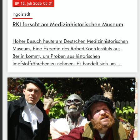
13
. Juli 2026 05:01
notes
Ingolstadt
RKI forscht am Medizinhistorischen Museum
Hoher Besuch heute am Deutschen Medizinhistorischen
Museum. Eine Expertin des Robert-Koch-Instituts aus
Berlin kommt, um Proben aus historischen
Impfstoffröhrchen zu nehmen. Es handelt sich um …