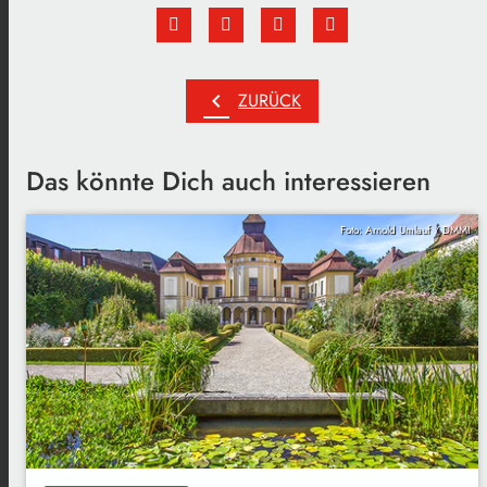
chevron_left
ZURÜCK
Das könnte Dich auch interessieren
Foto: Arnold Umlauf / DMMI