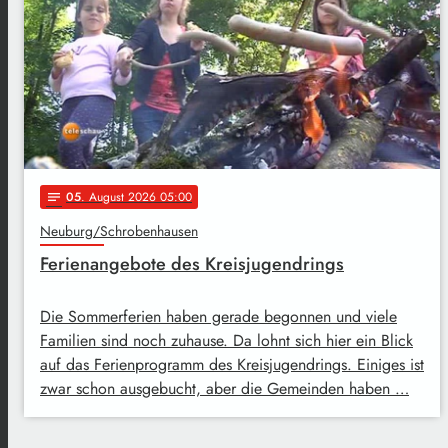
05
. August 2026 05:00
notes
Neuburg/Schrobenhausen
Ferienangebote des Kreisjugendrings
Die Sommerferien haben gerade begonnen und viele
Familien sind noch zuhause. Da lohnt sich hier ein Blick
auf das Ferienprogramm des Kreisjugendrings. Einiges ist
zwar schon ausgebucht, aber die Gemeinden haben …