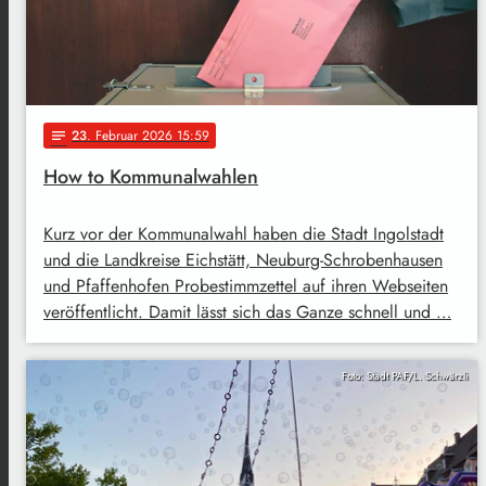
23
. Februar 2026 15:59
notes
How to Kommunalwahlen
Kurz vor der Kommunalwahl haben die Stadt Ingolstadt
und die Landkreise Eichstätt, Neuburg-Schrobenhausen
und Pfaffenhofen Probestimmzettel auf ihren Webseiten
veröffentlicht. Damit lässt sich das Ganze schnell und …
Foto: Stadt PAF/L. Schwärzli