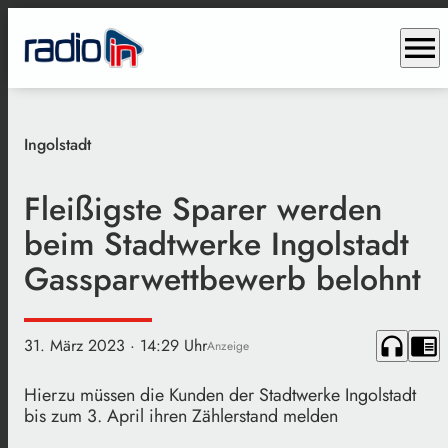
menu
Ingolstadt
Fleißigste Sparer werden
beim Stadtwerke Ingolstadt
Gassparwettbewerb belohnt
headphones
chrome_reader_mode
31. März 2023
· 14:29 Uhr
Anzeige
Hierzu müssen die Kunden der Stadtwerke Ingolstadt
bis zum 3. April ihren Zählerstand melden