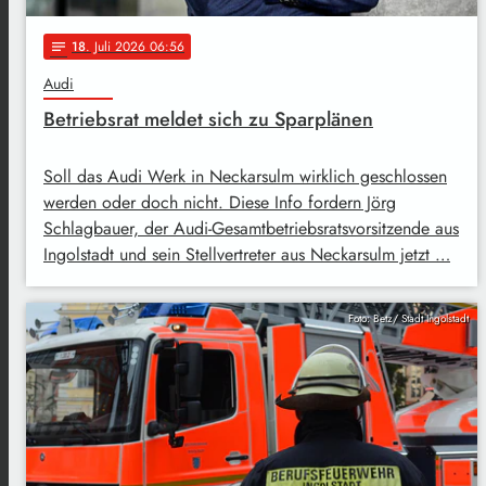
18
. Juli 2026 06:56
notes
Audi
Betriebsrat meldet sich zu Sparplänen
Soll das Audi Werk in Neckarsulm wirklich geschlossen
werden oder doch nicht. Diese Info fordern Jörg
Schlagbauer, der Audi-Gesamtbetriebsratsvorsitzende aus
Ingolstadt und sein Stellvertreter aus Neckarsulm jetzt …
Foto: Betz/ Stadt Ingolstadt