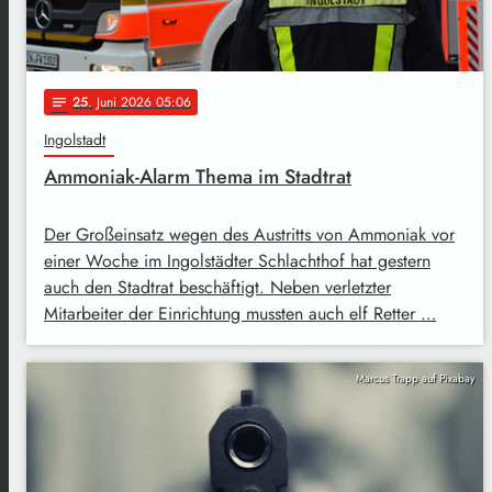
25
. Juni 2026 05:06
notes
Ingolstadt
Ammoniak-Alarm Thema im Stadtrat
Der Großeinsatz wegen des Austritts von Ammoniak vor
einer Woche im Ingolstädter Schlachthof hat gestern
auch den Stadtrat beschäftigt. Neben verletzter
Mitarbeiter der Einrichtung mussten auch elf Retter …
Marcus Trapp auf Pixabay