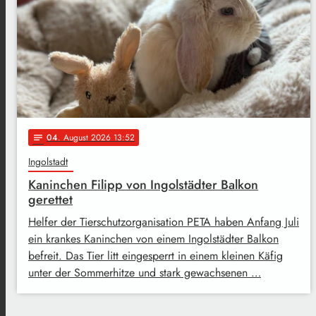
04
. August 2026 13:52
notes
Ingolstadt
Kaninchen Filipp von Ingolstädter Balkon
gerettet
Helfer der Tierschutzorganisation PETA haben Anfang Juli
ein krankes Kaninchen von einem Ingolstädter Balkon
befreit. Das Tier litt eingesperrt in einem kleinen Käfig
unter der Sommerhitze und stark gewachsenen …