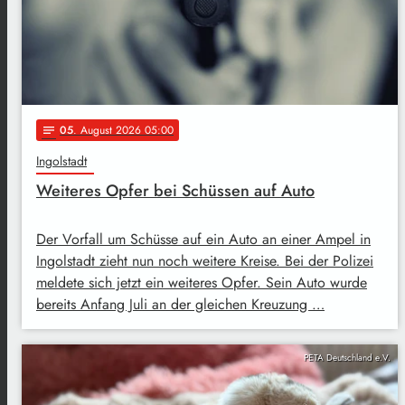
05
. August 2026 05:00
notes
Ingolstadt
Weiteres Opfer bei Schüssen auf Auto
Der Vorfall um Schüsse auf ein Auto an einer Ampel in
Ingolstadt zieht nun noch weitere Kreise. Bei der Polizei
meldete sich jetzt ein weiteres Opfer. Sein Auto wurde
bereits Anfang Juli an der gleichen Kreuzung …
PETA Deutschland e.V.