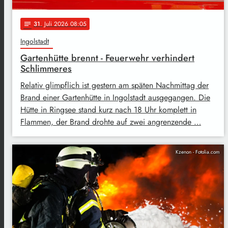
31
. Juli 2026 08:05
notes
Ingolstadt
Gartenhütte brennt - Feuerwehr verhindert
Schlimmeres
Relativ glimpflich ist gestern am späten Nachmittag der
Brand einer Gartenhütte in Ingolstadt ausgegangen. Die
Hütte in Ringsee stand kurz nach 18 Uhr komplett in
Flammen, der Brand drohte auf zwei angrenzende …
Kzenon - Fotolia.com