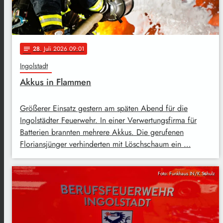
28
. Juli 2026 09:01
notes
Ingolstadt
Akkus in Flammen
Größerer Einsatz gestern am späten Abend für die
Ingolstädter Feuerwehr. In einer Verwertungsfirma für
Batterien brannten mehrere Akkus. Die gerufenen
Floriansjünger verhinderten mit Löschschaum ein …
Foto: Funkhaus IN/K.Schulz