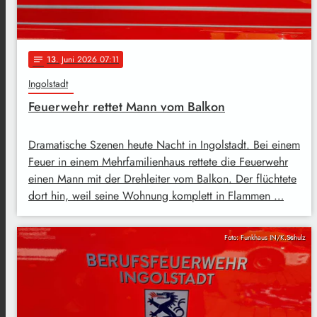
13
. Juni 2026 07:11
notes
Ingolstadt
Feuerwehr rettet Mann vom Balkon
Dramatische Szenen heute Nacht in Ingolstadt. Bei einem
Feuer in einem Mehrfamilienhaus rettete die Feuerwehr
einen Mann mit der Drehleiter vom Balkon. Der flüchtete
dort hin, weil seine Wohnung komplett in Flammen …
Foto: Funkhaus IN/K.Schulz