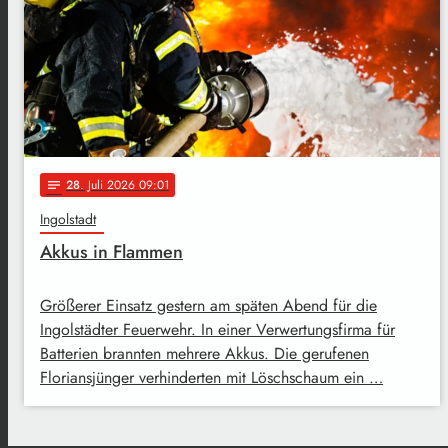
28
. Juli 2026 09:01
notes
Ingolstadt
Akkus in Flammen
Größerer Einsatz gestern am späten Abend für die
Ingolstädter Feuerwehr. In einer Verwertungsfirma für
Batterien brannten mehrere Akkus. Die gerufenen
Floriansjünger verhinderten mit Löschschaum ein …