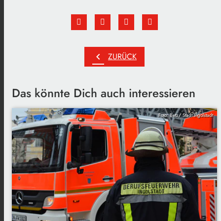
chevron_left
ZURÜCK
Das könnte Dich auch interessieren
Foto: Betz/ Stadt Ingolstadt