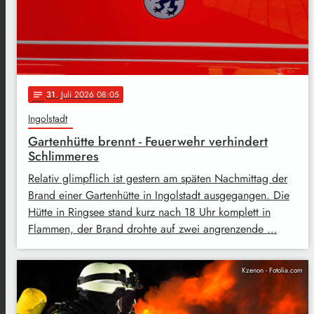
31
. Juli 2026 08:05
notes
Ingolstadt
Gartenhütte brennt - Feuerwehr verhindert
Schlimmeres
Relativ glimpflich ist gestern am späten Nachmittag der
Brand einer Gartenhütte in Ingolstadt ausgegangen. Die
Hütte in Ringsee stand kurz nach 18 Uhr komplett in
Flammen, der Brand drohte auf zwei angrenzende …
Kzenon - Fotolia.com