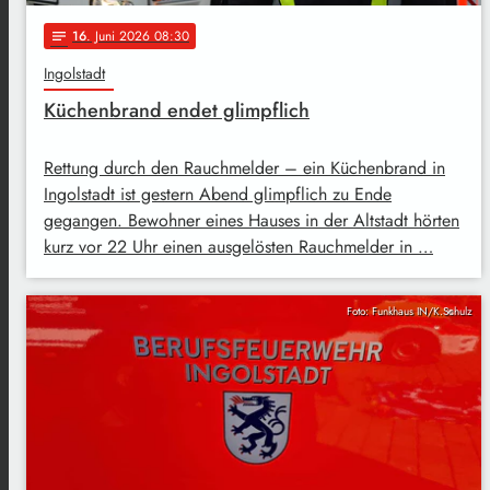
16
. Juni 2026 08:30
notes
Ingolstadt
Küchenbrand endet glimpflich
Rettung durch den Rauchmelder – ein Küchenbrand in
Ingolstadt ist gestern Abend glimpflich zu Ende
gegangen. Bewohner eines Hauses in der Altstadt hörten
kurz vor 22 Uhr einen ausgelösten Rauchmelder in …
Foto: Funkhaus IN/K.Schulz