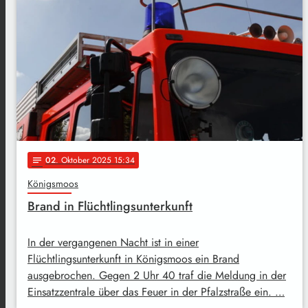
02
. Oktober 2025 15:34
notes
Königsmoos
Brand in Flüchtlingsunterkunft
In der vergangenen Nacht ist in einer
Flüchtlingsunterkunft in Königsmoos ein Brand
ausgebrochen. Gegen 2 Uhr 40 traf die Meldung in der
Einsatzzentrale über das Feuer in der Pfalzstraße ein. …