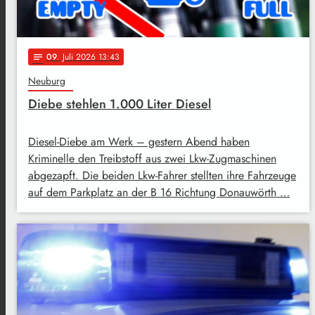
09
. Juli 2026 13:43
notes
Neuburg
Diebe stehlen 1.000 Liter Diesel
Diesel-Diebe am Werk – gestern Abend haben
Kriminelle den Treibstoff aus zwei Lkw-Zugmaschinen
abgezapft. Die beiden Lkw-Fahrer stellten ihre Fahrzeuge
auf dem Parkplatz an der B 16 Richtung Donauwörth …