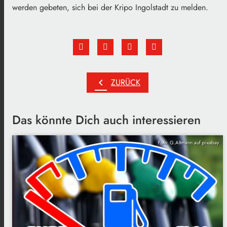
werden gebeten, sich bei der Kripo Ingolstadt zu melden.
chevron_left
ZURÜCK
Das könnte Dich auch interessieren
Foto: G.Altmann auf pixabay