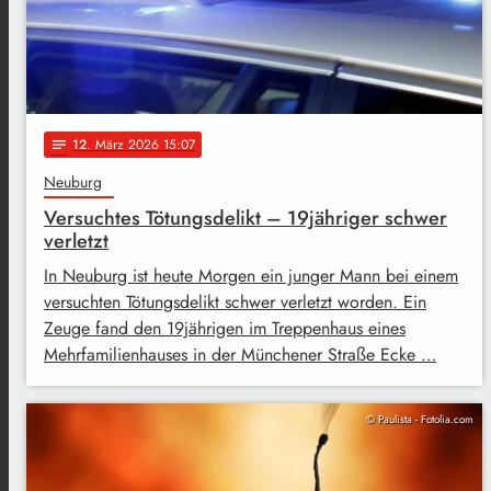
12
. März 2026 15:07
notes
Neuburg
Versuchtes Tötungsdelikt – 19jähriger schwer
verletzt
In Neuburg ist heute Morgen ein junger Mann bei einem
versuchten Tötungsdelikt schwer verletzt worden. Ein
Zeuge fand den 19jährigen im Treppenhaus eines
Mehrfamilienhauses in der Münchener Straße Ecke …
© Paulista - Fotolia.com