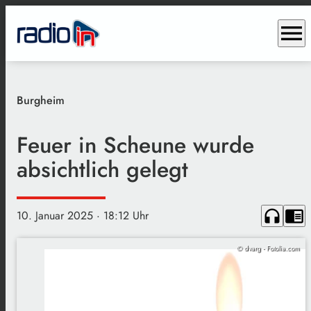
menu
Burgheim
Feuer in Scheune wurde
absichtlich gelegt
headphones
chrome_reader_mode
10. Januar 2025
· 18:12 Uhr
© dvarg - Fotolia.com