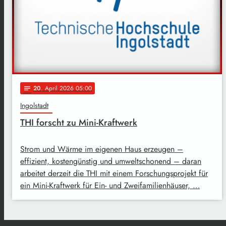
20
. April 2026 05:00
notes
Ingolstadt
THI forscht zu Mini-Kraftwerk
Strom und Wärme im eigenen Haus erzeugen –
effizient, kostengünstig und umweltschonend – daran
arbeitet derzeit die THI mit einem Forschungsprojekt für
ein Mini-Kraftwerk für Ein- und Zweifamilienhäuser, …