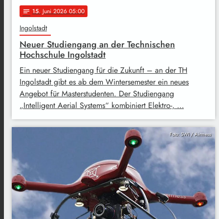
15
. Juni 2026 05:00
notes
Ingolstadt
Neuer Studiengang an der Technischen
Hochschule Ingolstadt
Ein neuer Studiengang für die Zukunft – an der TH
Ingolstadt gibt es ab dem Wintersemester ein neues
Angebot für Masterstudenten. Der Studiengang
„Intelligent Aerial Systems“ kombiniert Elektro-, …
Foto: SWI / Airmess