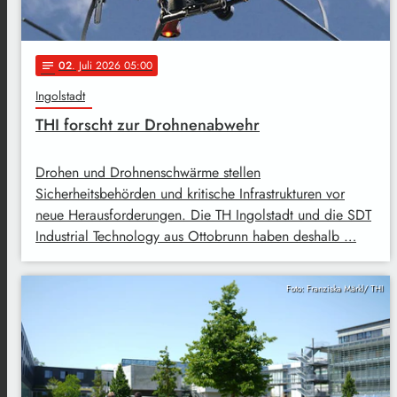
02
. Juli 2026 05:00
notes
Ingolstadt
THI forscht zur Drohnenabwehr
Drohen und Drohnenschwärme stellen
Sicherheitsbehörden und kritische Infrastrukturen vor
neue Herausforderungen. Die TH Ingolstadt und die SDT
Industrial Technology aus Ottobrunn haben deshalb …
Foto: Franziska Märkl/ THI