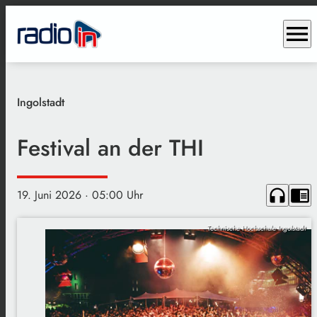
menu
Ingolstadt
Festival an der THI
headphones
chrome_reader_mode
19. Juni 2026
· 05:00 Uhr
Technische Hochschule Ingolstadt