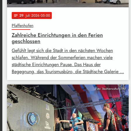
29
. Juli 2026 05:00
notes
Pfaffenhofen
Zahlreiche Einrichtungen in den Ferien
geschlossen
Gefühlt legt sich die Stadt in den nächsten Wochen
schlafen. Während der Sommerferien machen viele
städtische Einrichtungen Pause. Das Haus der
Begegnung, das Tourismusbüro, die Städtische Galerie …
Foto: Stadtverwaltung PAF