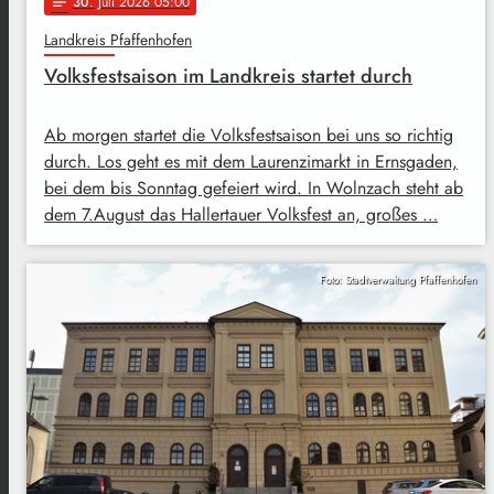
30
. Juli 2026 05:00
notes
Landkreis Pfaffenhofen
Volksfestsaison im Landkreis startet durch
Ab morgen startet die Volksfestsaison bei uns so richtig
durch. Los geht es mit dem Laurenzimarkt in Ernsgaden,
bei dem bis Sonntag gefeiert wird. In Wolnzach steht ab
dem 7.August das Hallertauer Volksfest an, großes …
Foto: Stadtverwaltung Pfaffenhofen