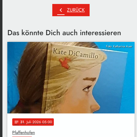
chevron_left
ZURÜCK
Das könnte Dich auch interessieren
Foto: Katharina Auer
31
. Juli 2026 05:00
notes
Pfaffenhofen