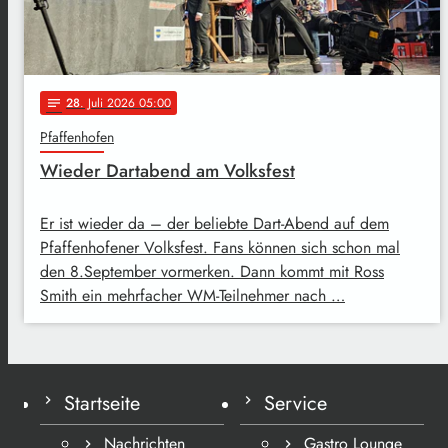
28
. Juli 2026 05:00
notes
Pfaffenhofen
Wieder Dartabend am Volksfest
Er ist wieder da – der beliebte Dart-Abend auf dem
Pfaffenhofener Volksfest. Fans können sich schon mal
den 8.September vormerken. Dann kommt mit Ross
Smith ein mehrfacher WM-Teilnehmer nach …
Startseite
Service
Nachrichten
Gastro Lounge