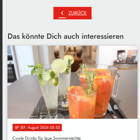
chevron_left
ZURÜCK
Das könnte Dich auch interessieren
07
. August 2026 05:52
notes
Coole Drinks für laue Sommernächte