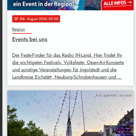
06
. August 2026 05:00
notes
Region
Events bei uns
Der Feste-Finder für das Radio IN-Land. Hier findet Ihr
die wichtigsten Festivals, Volksfeste, Open-Air-Konzerte
und sonstige Veranstaltungen für Ingolstadt und die
Landkreise Eichstätt, Neuburg-Schrobenhausen und …
Foto: Stadt PAF/L. Schwärzli