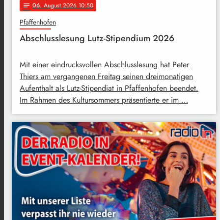
06
. August 2026 10:50
notes
Pfaffenhofen
Abschlusslesung Lutz-Stipendium 2026
Mit einer eindrucksvollen Abschlusslesung hat Peter
Thiers am vergangenen Freitag seinen dreimonatigen
Aufenthalt als Lutz-Stipendiat in Pfaffenhofen beendet.
Im Rahmen des Kultursommers präsentierte er im …