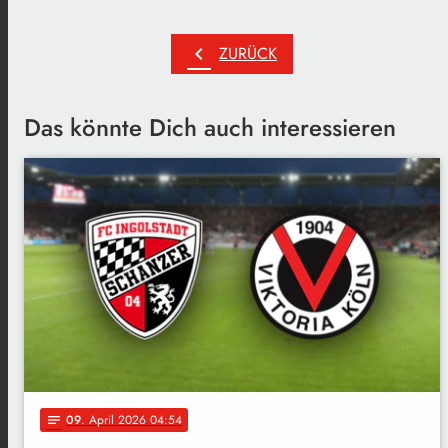
chevron_left
ZURÜCK
Das könnte Dich auch interessieren
09
. April 2026 04:54
notes