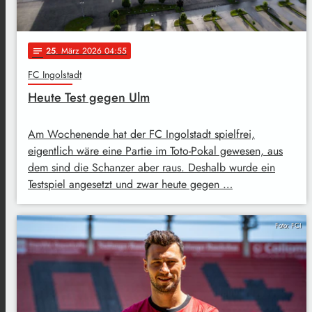
25
. März 2026 04:55
notes
FC Ingolstadt
Heute Test gegen Ulm
Am Wochenende hat der FC Ingolstadt spielfrei,
eigentlich wäre eine Partie im Toto-Pokal gewesen, aus
dem sind die Schanzer aber raus. Deshalb wurde ein
Testspiel angesetzt und zwar heute gegen …
Foto: FCI