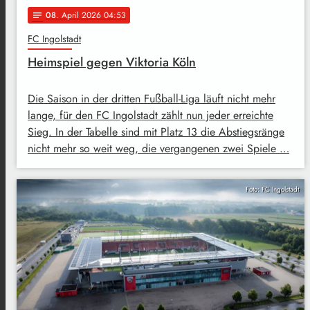
08
. April 2026 04:53
notes
FC Ingolstadt
Heimspiel gegen Viktoria Köln
Die Saison in der dritten Fußball-Liga läuft nicht mehr
lange, für den FC Ingolstadt zählt nun jeder erreichte
Sieg. In der Tabelle sind mit Platz 13 die Abstiegsränge
nicht mehr so weit weg, die vergangenen zwei Spiele …
Foto: FC Ingolstadt