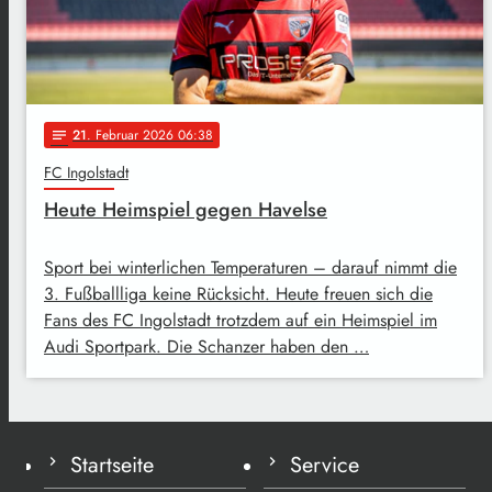
21
. Februar 2026 06:38
notes
FC Ingolstadt
Heute Heimspiel gegen Havelse
Sport bei winterlichen Temperaturen – darauf nimmt die
3. Fußballliga keine Rücksicht. Heute freuen sich die
Fans des FC Ingolstadt trotzdem auf ein Heimspiel im
Audi Sportpark. Die Schanzer haben den …
Startseite
Service