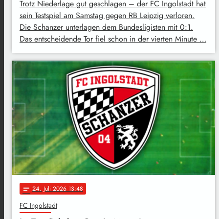
Trotz Niederlage gut geschlagen – der FC Ingolstadt hat
sein Testspiel am Samstag gegen RB Leipzig verloren.
Die Schanzer unterlagen dem Bundesligisten mit 0:1.
Das entscheidende Tor fiel schon in der vierten Minute …
24
. Juli 2026 13:48
notes
FC Ingolstadt