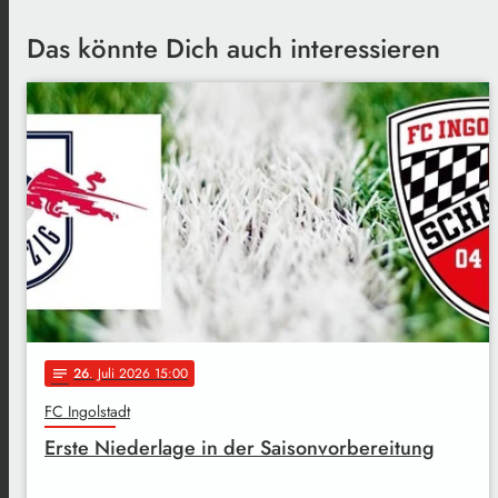
Das könnte Dich auch interessieren
26
. Juli 2026 15:00
notes
FC Ingolstadt
Erste Niederlage in der Saisonvorbereitung