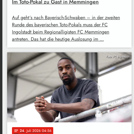
Im Toto-Pokal zu Gast in Memmingen
Auf geht´s nach Bayerisch-Schwaben – in der zweiten
Runde des bayerischen Toto-Pokals muss der FC
Ingolstadt beim Regionalligisten FC Memmingen
antreten. Das hat die heutige Auslosung im …
Foto: FC Ingolstadt
24
. Juli 2026 04:56
notes