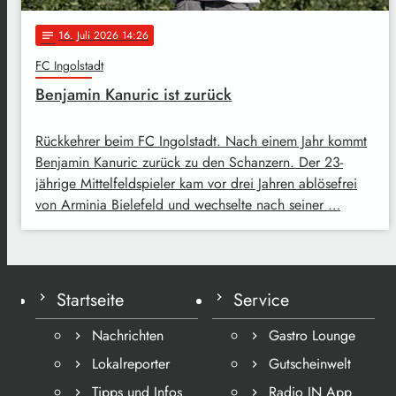
16
. Juli 2026 14:26
notes
FC Ingolstadt
Benjamin Kanuric ist zurück
Rückkehrer beim FC Ingolstadt. Nach einem Jahr kommt
Benjamin Kanuric zurück zu den Schanzern. Der 23-
jährige Mittelfeldspieler kam vor drei Jahren ablösefrei
von Arminia Bielefeld und wechselte nach seiner …
Startseite
Service
Nachrichten
Gastro Lounge
Lokalreporter
Gutscheinwelt
Tipps und Infos
Radio IN App