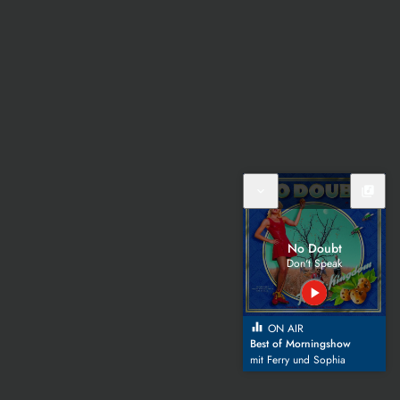
expand_more
library_music
No Doubt
Don't Speak
play_arrow
equalizer
ON AIR
Best of Morningshow
mit Ferry und Sophia