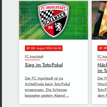
05
. August 2026 04:58
29
notes
notes
FC Ingolstadt
FC Ing
Sieg im Toto-Pokal
Näc
im T
Der FC Ingolstadt ist ins
Der FC
Achtelfinale beim Toto-Pokal
Woche
eingezogen. Die Schanzer
Toto-
besiegten gestern Abend …
dem F