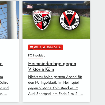
09
. April 2026 04:54
notes
FC Ingolstadt
en
Heimniederlage gegen
Viktoria Köln
im
Nichts zu holen gestern Abend für
dtirol.
den FC Ingolstadt. Im Heimspiel
et und
gegen Viktoria Köln stand es im
hen …
Audi-Sportpark am Ende 1 zu 2. …