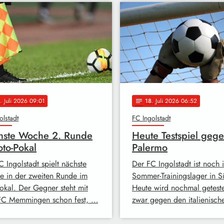
. Juli 2026 09:01
18
. Juli 2026 06:52
notes
olstadt
FC Ingolstadt
hste Woche 2. Runde
Heute Testspiel geg
oto-Pokal
Palermo
 Ingolstadt spielt nächste
Der FC Ingolstadt ist noch 
 in der zweiten Runde im
Sommer-Trainingslager in Sü
Pokal. Der Gegner steht mit
Heute wird nochmal getest
C Memmingen schon fest, …
zwar gegen den italienisc