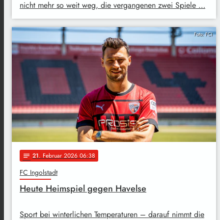
nicht mehr so weit weg, die vergangenen zwei Spiele …
Foto: FCI
21
. Februar 2026 06:38
notes
FC Ingolstadt
Heute Heimspiel gegen Havelse
Sport bei winterlichen Temperaturen – darauf nimmt die