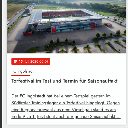
15
. Juli 2026 05:09
notes
FC Ingolstadt
Torfestival im Test und Termin für Saisonauftakt
Der FC Ingolstadt hat bei einem Testspiel gestern im
Südtiroler Trainingslager ein Torfestival hingelegt. Gegen
eine Regionalauswahl aus dem Vinschgau stand es am
Ende 9 zu 1. Jetzt steht auch der genaue Saisonauftakt …