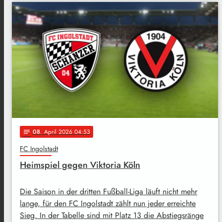
08
. April 2026 04:53
notes
FC Ingolstadt
Heimspiel gegen Viktoria Köln
Die Saison in der dritten Fußball-Liga läuft nicht mehr
lange, für den FC Ingolstadt zählt nun jeder erreichte
Sieg. In der Tabelle sind mit Platz 13 die Abstiegsränge