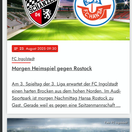
23
. August 2025 09:30
notes
FC Ingolstadt
Morgen Heimspiel gegen Rostock
Am 3. Spieltag der 3. Liga erwartet der FC Ingolstadt
einen harten Brocken aus dem hohen Norden. Im Audi-
Sportpark ist morgen Nachmittag Hansa Rostock zu
Gast. Gerade weil es gegen eine Spitzenmannschaft …
Foto: FC Ingolstadt