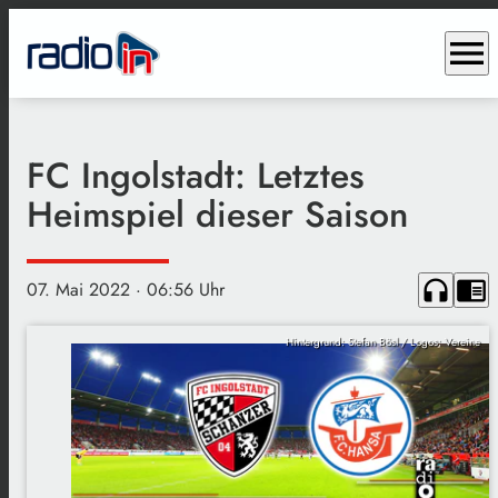
menu
FC Ingolstadt: Letztes
Heimspiel dieser Saison
headphones
chrome_reader_mode
07. Mai 2022
· 06:56 Uhr
Hintergrund: Stefan Bösl / Logos: Vereine