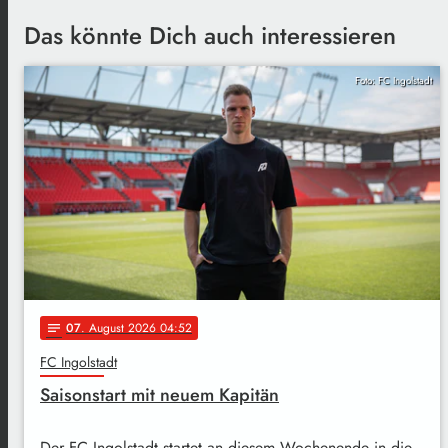
Das könnte Dich auch interessieren
Foto: FC Ingolstadt
07
. August 2026 04:52
notes
FC Ingolstadt
Saisonstart mit neuem Kapitän
Der FC Ingolstadt startet an diesem Wochenende in die