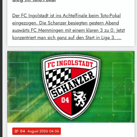
Der FC Ingolstadt ist ins Achtelfinale beim Toto-Pokal
eingezogen. Die Schanzer besiegten gestern Abend
auswärts FC Memmingen mit einem klaren 3 zu 0. Jetzt
konzentriert man sich ganz auf den Start in Liga 3. …
04
. August 2026 04:56
notes