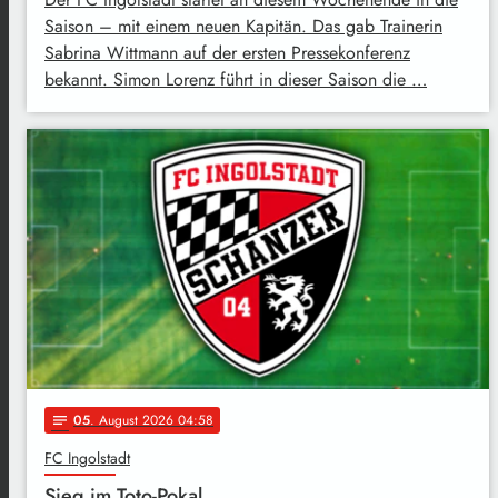
Saison – mit einem neuen Kapitän. Das gab Trainerin
Sabrina Wittmann auf der ersten Pressekonferenz
bekannt. Simon Lorenz führt in dieser Saison die …
05
. August 2026 04:58
notes
FC Ingolstadt
Sieg im Toto-Pokal