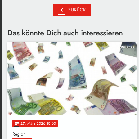
chevron_left
ZURÜCK
Das könnte Dich auch interessieren
istockphoto
27
. März 2026 10:00
notes
Region