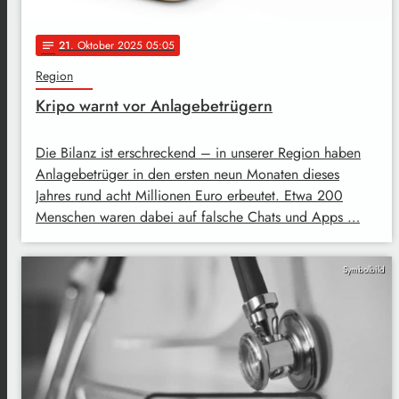
21
. Oktober 2025 05:05
notes
Region
Kripo warnt vor Anlagebetrügern
Die Bilanz ist erschreckend – in unserer Region haben
Anlagebetrüger in den ersten neun Monaten dieses
Jahres rund acht Millionen Euro erbeutet. Etwa 200
Menschen waren dabei auf falsche Chats und Apps …
Symbolbild