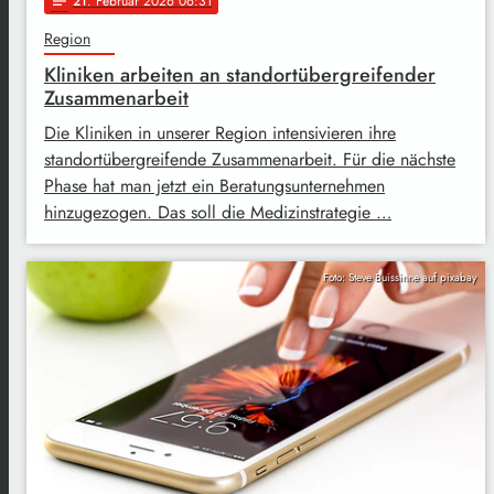
21
. Februar 2026 06:31
notes
Region
Kliniken arbeiten an standortübergreifender
Zusammenarbeit
Die Kliniken in unserer Region intensivieren ihre
standortübergreifende Zusammenarbeit. Für die nächste
Phase hat man jetzt ein Beratungsunternehmen
hinzugezogen. Das soll die Medizinstrategie …
Foto: Steve Buissinne auf pixabay