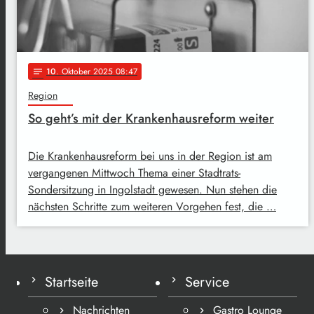
10
. Oktober 2025 08:47
notes
Region
So geht’s mit der Krankenhausreform weiter
Die Krankenhausreform bei uns in der Region ist am
vergangenen Mittwoch Thema einer Stadtrats-
Sondersitzung in Ingolstadt gewesen. Nun stehen die
nächsten Schritte zum weiteren Vorgehen fest, die …
Startseite
Service
Nachrichten
Gastro Lounge