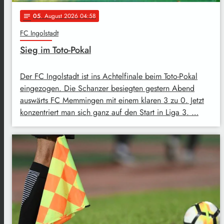
05
. August 2026 04:58
notes
FC Ingolstadt
Sieg im Toto-Pokal
Der FC Ingolstadt ist ins Achtelfinale beim Toto-Pokal
eingezogen. Die Schanzer besiegten gestern Abend
auswärts FC Memmingen mit einem klaren 3 zu 0. Jetzt
konzentriert man sich ganz auf den Start in Liga 3. …