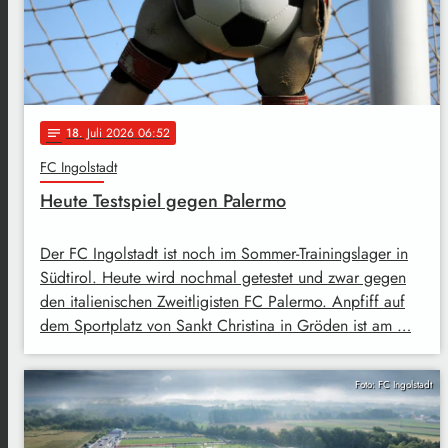
18
. Juli 2026 06:52
notes
FC Ingolstadt
Heute Testspiel gegen Palermo
Der FC Ingolstadt ist noch im Sommer-Trainingslager in
Südtirol. Heute wird nochmal getestet und zwar gegen
den italienischen Zweitligisten FC Palermo. Anpfiff auf
dem Sportplatz von Sankt Christina in Gröden ist am …
Foto: FC Ingolstadt