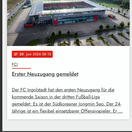
20
. Juni 2026 08:13
notes
FCI
Erster Neuzugang gemeldet
Der FC Ingolstadt hat den ersten Neuzugang für die
kommende Saison in der dritten Fußball-Liga
gemeldet: Es ist der Südkoreaner Jongmin Seo. Der 24-
Jährige ist ein flexibel einsetzbarer Offensivspieler. Er …