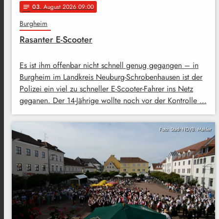
03
. August 2026 09:00
notes
Burgheim
Rasanter E-Scooter
Es ist ihm offenbar nicht schnell genug gegangen – in
Burgheim im Landkreis Neuburg-Schrobenhausen ist der
Polizei ein viel zu schneller E-Scooter-Fahrer ins Netz
geganen. Der 14-Jährige wollte noch vor der Kontrolle …
Foto: Stadt ND/B. Mahler