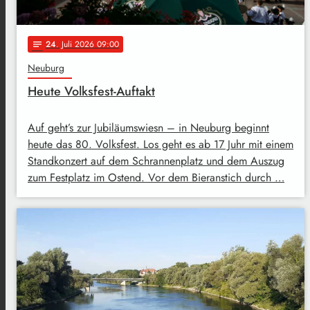
24
. Juli 2026 09:00
notes
Neuburg
Heute Volksfest-Auftakt
Auf geht’s zur Jubiläumswiesn – in Neuburg beginnt
heute das 80. Volksfest. Los geht es ab 17 Juhr mit einem
Standkonzert auf dem Schrannenplatz und dem Auszug
zum Festplatz im Ostend. Vor dem Bieranstich durch …