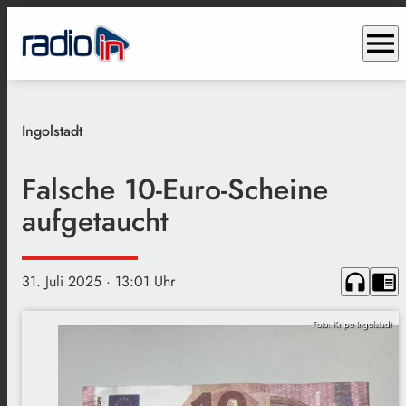
menu
Ingolstadt
Falsche 10-Euro-Scheine
aufgetaucht
headphones
chrome_reader_mode
31. Juli 2025
· 13:01 Uhr
Foto: Kripo Ingolstadt