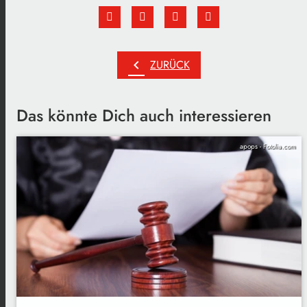
chevron_left
ZURÜCK
Das könnte Dich auch interessieren
apops - Fotolia.com