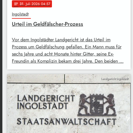
31
. Juli 2026 04:57
notes
Ingolstadt
Urteil im Geldfälscher-Prozess
Vor dem Ingolstädter Landgericht ist das Urteil im
Prozess um Geldfälschung gefallen. Ein Mann muss für
sechs Jahre und acht Monate hinter Gitter, seine Ex-
Freundin als Komplizin bekam drei Jahre. Den beiden …
Landgericht Ingolstadt