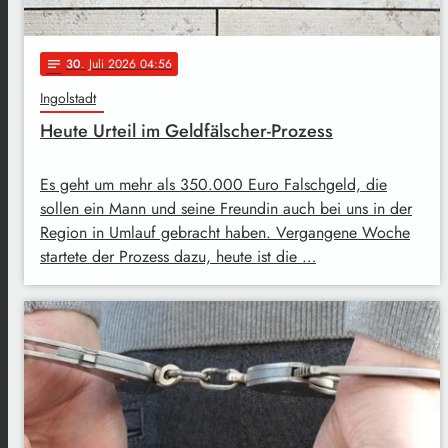
30
. Juli 2026 04:56
notes
Ingolstadt
Heute Urteil im Geldfälscher-Prozess
Es geht um mehr als 350.000 Euro Falschgeld, die
sollen ein Mann und seine Freundin auch bei uns in der
Region in Umlauf gebracht haben. Vergangene Woche
startete der Prozess dazu, heute ist die …