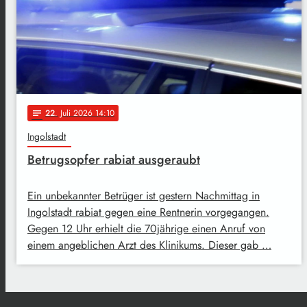
22
. Juli 2026 14:10
notes
Ingolstadt
Betrugsopfer rabiat ausgeraubt
Ein unbekannter Betrüger ist gestern Nachmittag in
Ingolstadt rabiat gegen eine Rentnerin vorgegangen.
Gegen 12 Uhr erhielt die 70jährige einen Anruf von
einem angeblichen Arzt des Klinikums. Dieser gab …