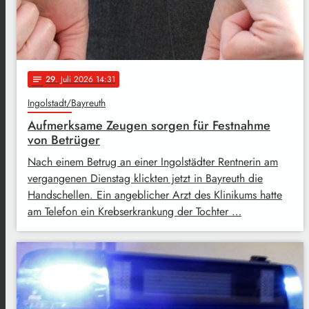
29
. Juli 2026 14:31
notes
Ingolstadt/Bayreuth
Aufmerksame Zeugen sorgen für Festnahme
von Betrüger
Nach einem Betrug an einer Ingolstädter Rentnerin am
vergangenen Dienstag klickten jetzt in Bayreuth die
Handschellen. Ein angeblicher Arzt des Klinikums hatte
am Telefon ein Krebserkrankung der Tochter …