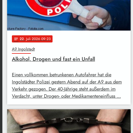
22
. Juli 2026 09:23
notes
A9 Ingolstadt
Alkohol, Drogen und fast ein Unfall
Einen vollkommen betrunkenen Autofahrer hat die
Ingolstädter Polizei gestern Abend auf der A9 aus dem
Verkehr gezogen. Der 40-Jährige steht außerdem im
Verdacht, unter Drogen- oder Medikamenteneinfluss …