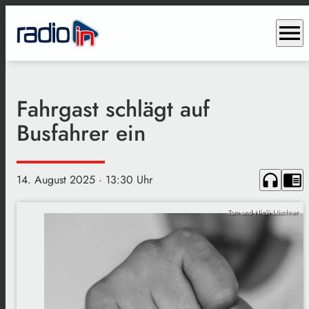
menu
Fahrgast schlägt auf
Busfahrer ein
headphones
chrome_reader_mode
14. August 2025
· 13:30 Uhr
Tom und Nicki Löschner