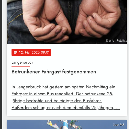
12
. Mai 2026 09:01
notes
Langenbruck
Betrunkener Fahrgast festgenommen
In Langenbruck hat gestern am späten Nachmittag ein
Fahrgast in einem Bus randaliert. Der betrunkene 25-
Jährige bedrohte und beleidigte den Busfahrer.
Außerdem schlug er nach dem ebenfalls 25-Jährigen, …
Stadt PAF