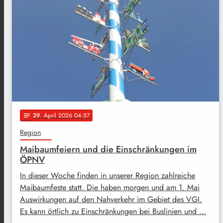
29
. April 2026 04:57
notes
Region
Maibaumfeiern und die Einschränkungen im
ÖPNV
In dieser Woche finden in unserer Region zahlreiche
Maibaumfeste statt. Die haben morgen und am 1. Mai
Auswirkungen auf den Nahverkehr im Gebiet des VGI.
Es kann örtlich zu Einschränkungen bei Buslinien und …