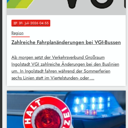
31
. Juli 2026 04:55
notes
Region
Zahlreiche Fahrplanänderungen bei VGI-Bussen
Ab morgen setzt der Verkehrsverbund Großraum
Ingolstadt VGI zahlreiche Änderungen bei den Buslinien
um. In Ingolstadt fahren während der Sommerferien
sechs Linien statt im Viertelstunden- oder …