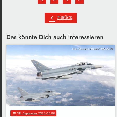
chevron_left
ZURÜCK
Das könnte Dich auch interessieren
Foto: Germaine Nassal / TaktLwG 74
19
. September 2025 05:00
notes