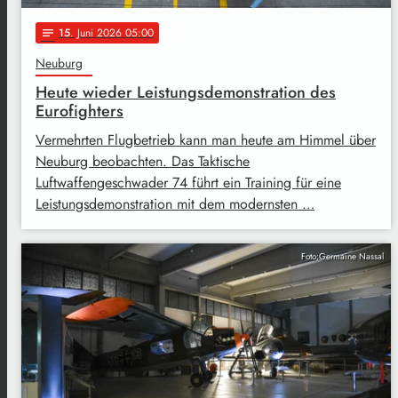
15
. Juni 2026 05:00
notes
Neuburg
Heute wieder Leistungsdemonstration des
Eurofighters
Vermehrten Flugbetrieb kann man heute am Himmel über
Neuburg beobachten. Das Taktische
Luftwaffengeschwader 74 führt ein Training für eine
Leistungsdemonstration mit dem modernsten …
Foto:Germaine Nassal