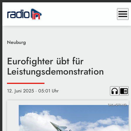
menu
Neuburg
Eurofighter übt für
Leistungsdemonstration
headphones
chrome_reader_mode
12. Juni 2025
· 05:01 Uhr
TaktLwG74 ND