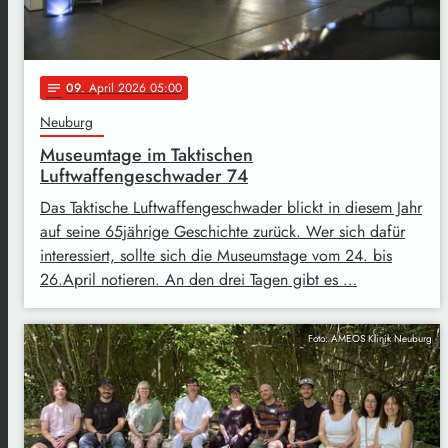
09
. April 2026 05:00
notes
Neuburg
Museumtage im Taktischen
Luftwaffengeschwader 74
Das Taktische Luftwaffengeschwader blickt in diesem Jahr
auf seine 65jährige Geschichte zurück. Wer sich dafür
interessiert, sollte sich die Museumstage vom 24. bis
26.April notieren. An den drei Tagen gibt es …
Foto: AMEOS Klinik Neuburg