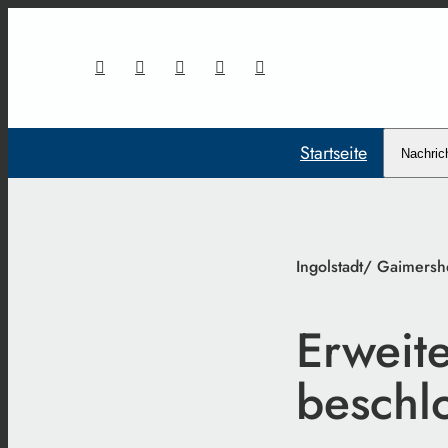
Startseite
Nachric
Ingolstadt/ Gaimers
Erweit
beschl