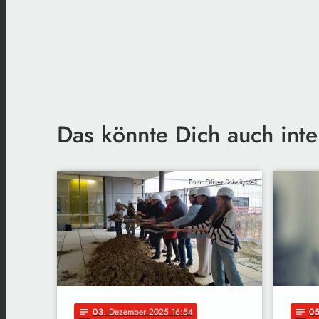
Das könnte Dich auch inte
Foto: Oliver Scholtyssek
03
. Dezember 2025 16:54
0
notes
notes