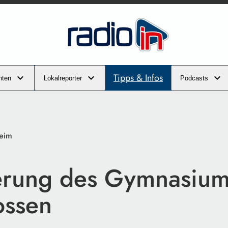
Tipps & Infos
hten
Lokalreporter
Podcasts
heim
erung des Gymnasium
ossen