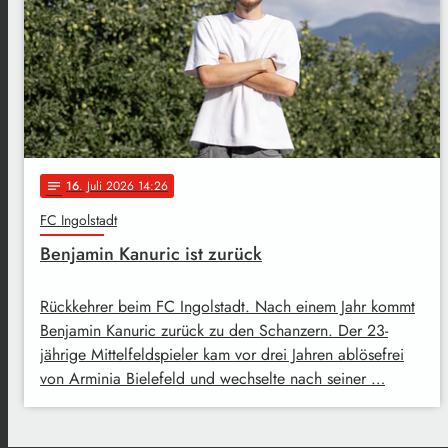
16
. Juli 2026 14:26
notes
FC Ingolstadt
Benjamin Kanuric ist zurück
Rückkehrer beim FC Ingolstadt. Nach einem Jahr kommt
Benjamin Kanuric zurück zu den Schanzern. Der 23-
jährige Mittelfeldspieler kam vor drei Jahren ablösefrei
von Arminia Bielefeld und wechselte nach seiner …