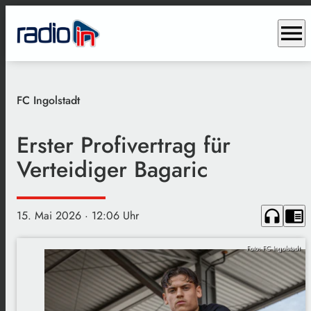
menu
FC Ingolstadt
Erster Profivertrag für
Verteidiger Bagaric
headphones
chrome_reader_mode
15. Mai 2026
· 12:06 Uhr
Foto: FC Ingolstadt