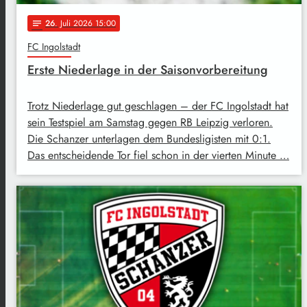
26
. Juli 2026 15:00
notes
FC Ingolstadt
Erste Niederlage in der Saisonvorbereitung
Trotz Niederlage gut geschlagen – der FC Ingolstadt hat
sein Testspiel am Samstag gegen RB Leipzig verloren.
Die Schanzer unterlagen dem Bundesligisten mit 0:1.
Das entscheidende Tor fiel schon in der vierten Minute …