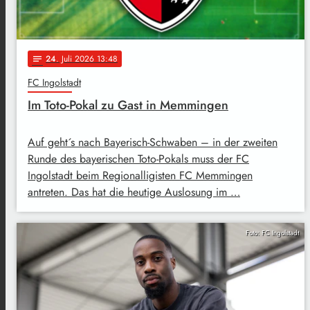
24
. Juli 2026 13:48
notes
FC Ingolstadt
Im Toto-Pokal zu Gast in Memmingen
Auf geht´s nach Bayerisch-Schwaben – in der zweiten
Runde des bayerischen Toto-Pokals muss der FC
Ingolstadt beim Regionalligisten FC Memmingen
antreten. Das hat die heutige Auslosung im …
Foto: FC Ingolstadt