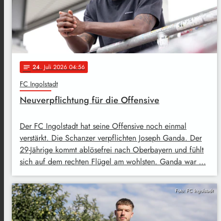
24
. Juli 2026 04:56
notes
FC Ingolstadt
Neuverpflichtung für die Offensive
Der FC Ingolstadt hat seine Offensive noch einmal
verstärkt. Die Schanzer verpflichten Joseph Ganda. Der
29-Jährige kommt ablösefrei nach Oberbayern und fühlt
sich auf dem rechten Flügel am wohlsten. Ganda war …
Foto: FC Ingolstadt