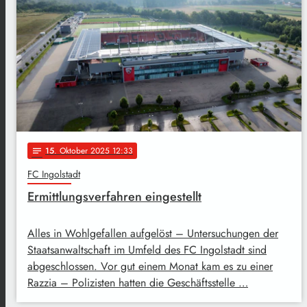
15
. Oktober 2025 12:33
notes
FC Ingolstadt
Ermittlungsverfahren eingestellt
Alles in Wohlgefallen aufgelöst – Untersuchungen der
Staatsanwaltschaft im Umfeld des FC Ingolstadt sind
abgeschlossen. Vor gut einem Monat kam es zu einer
Razzia – Polizisten hatten die Geschäftsstelle …