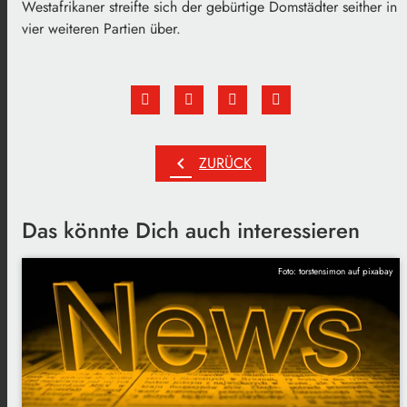
Westafrikaner streifte sich der gebürtige Domstädter seither in
vier weiteren Partien über.
chevron_left
ZURÜCK
Das könnte Dich auch interessieren
Foto: torstensimon auf pixabay