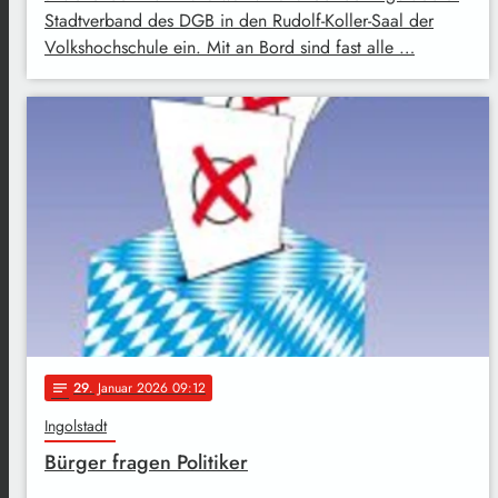
Stadtverband des DGB in den Rudolf-Koller-Saal der
Volkshochschule ein. Mit an Bord sind fast alle …
29
. Januar 2026 09:12
notes
Ingolstadt
Bürger fragen Politiker