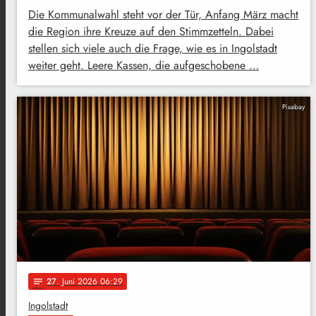
Die Kommunalwahl steht vor der Tür, Anfang März macht
die Region ihre Kreuze auf den Stimmzetteln. Dabei
stellen sich viele auch die Frage, wie es in Ingolstadt
weiter geht. Leere Kassen, die aufgeschobene …
Pixabay
27
. Juni 2026 06:29
notes
Ingolstadt