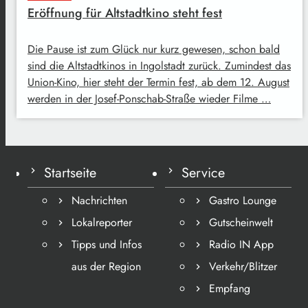
Eröffnung für Altstadtkino steht fest
Die Pause ist zum Glück nur kurz gewesen, schon bald
sind die Altstadtkinos in Ingolstadt zurück. Zumindest das
Union-Kino, hier steht der Termin fest, ab dem 12. August
werden in der Josef-Ponschab-Straße wieder Filme …
Startseite
Service
Nachrichten
Gastro Lounge
Lokalreporter
Gutscheinwelt
Tipps und Infos
Radio IN App
aus der Region
Verkehr/Blitzer
Empfang