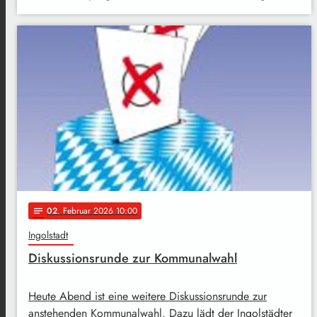
02
. Februar 2026 10:00
notes
Ingolstadt
Diskussionsrunde zur Kommunalwahl
Heute Abend ist eine weitere Diskussionsrunde zur
anstehenden Kommunalwahl. Dazu lädt der Ingolstädter