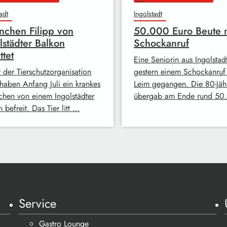
adt
Ingolstadt
nchen Filipp von
50.000 Euro Beute 
lstädter Balkon
Schockanruf
ttet
Eine Seniorin aus Ingolstadt
 der Tierschutzorganisation
gestern einem Schockanruf
haben Anfang Juli ein krankes
Leim gegangen. Die 80-Jäh
chen von einem Ingolstädter
übergab am Ende rund 5
 befreit. Das Tier litt …
Service
Gastro Lounge