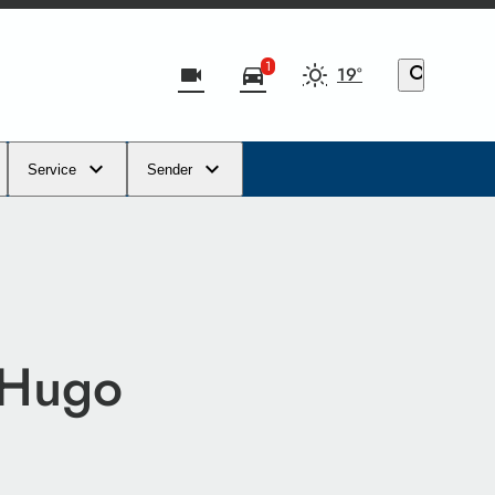
1
videocam
directions_car
19°
search
Service
Sender
 Hugo