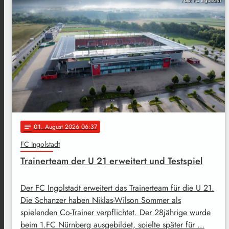
Foto: FC Ingolstadt
01
. August 2026 06:37
notes
FC Ingolstadt
Trainerteam der U 21 erweitert und Testspiel
Der FC Ingolstadt erweitert das Trainerteam für die U 21.
Die Schanzer haben Niklas-Wilson Sommer als
spielenden Co-Trainer verpflichtet. Der 28jährige wurde
beim 1.FC Nürnberg ausgebildet, spielte später für …