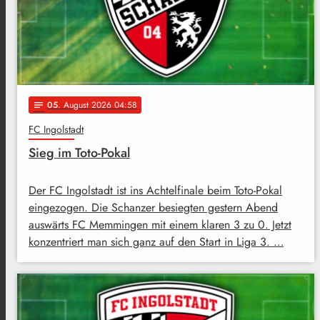
05
. August 2026 04:58
notes
FC Ingolstadt
Sieg im Toto-Pokal
Der FC Ingolstadt ist ins Achtelfinale beim Toto-Pokal
eingezogen. Die Schanzer besiegten gestern Abend
auswärts FC Memmingen mit einem klaren 3 zu 0. Jetzt
konzentriert man sich ganz auf den Start in Liga 3. …