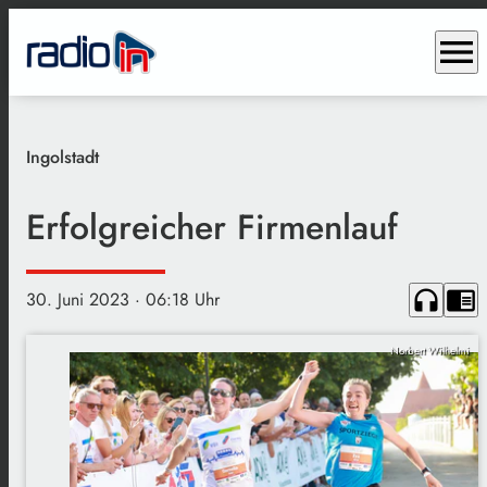
menu
Ingolstadt
Erfolgreicher Firmenlauf
headphones
chrome_reader_mode
30. Juni 2023
· 06:18 Uhr
Norbert Wilhelmi