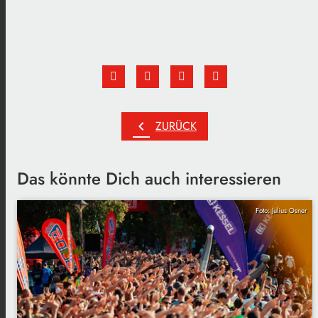
chevron_left
ZURÜCK
Das könnte Dich auch interessieren
Foto: Julius Osner