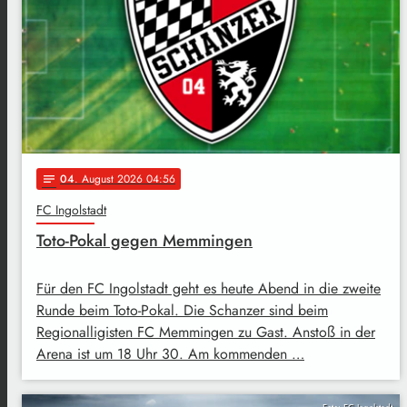
04
. August 2026 04:56
notes
FC Ingolstadt
Toto-Pokal gegen Memmingen
Für den FC Ingolstadt geht es heute Abend in die zweite
Runde beim Toto-Pokal. Die Schanzer sind beim
Regionalligisten FC Memmingen zu Gast. Anstoß in der
Arena ist um 18 Uhr 30. Am kommenden …