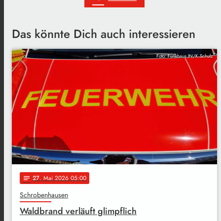
Das könnte Dich auch interessieren
Foto: Funkhaus IN/K.Schulz
27
. Mai 2026 05:00
notes
Schrobenhausen
Waldbrand verläuft glimpflich