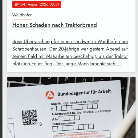
04
. August 2026 08:59
notes
Waidhofen
Hoher Schaden nach Traktorbrand
Böse Überraschung für einen Landwirt in Waidhofen bei
Schrobenhausen. Der 20-Jährige war gestern Abend auf
seinem Feld mit Mäharbeiten beschäftigt, als der Traktor
plötzlich Feuer fing. Der junge Mann brachte sich …