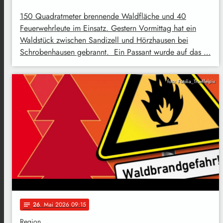
150 Quadratmeter brennende Waldfläche und 40
Feuerwehrleute im Einsatz. Gestern Vormittag hat ein
Waldstück zwischen Sandizell und Hörzhausen bei
Schrobenhausen gebrannt. Ein Passant wurde auf das …
foto: Fotolia_Trueffelpix
26
. Mai 2026 09:15
notes
Region