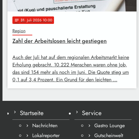
31
. Juli 2026 10:00
notes
Region
Zahl der Arbeitslosen leicht gestiegen
Auch der Juli hat auf dem regionalen Arbeitsmarkt keine
Erholung gebracht. 10.222 Menschen waren ohne Job,
das sind 154 mehr als noch im Juni. Die Quote stieg um
0,1 auf 3,4 Prozent. Ein Grund für den leichten …
Startseite
Service
Nachrichten
Gastro Lounge
Lokalreporter
Gutscheinwelt