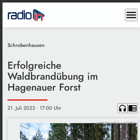
menu
Schrobenhausen
Erfolgreiche
Waldbrandübung im
Hagenauer Forst
headphones
chrome_reader_mode
21. Juli 2023
· 17:00 Uhr
Judith Schmidhuber / StMELF