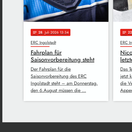
28
. Juli 2026 13:34
22
notes
notes
ERC Ingolstadt
ERC In
Fahrplan für
Nico
Saisonvorbereitung steht
letz
Der Fahrplan für die
Das T
Saisonvorbereitung des ERC
jetzt
Ingolstadt steht – am Donnerstag,
die V
den 6.August müssen die …
Appen