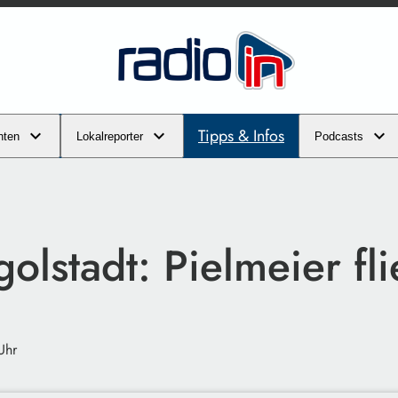
Tipps & Infos
hten
Lokalreporter
Podcasts
olstadt: Pielmeier fli
Uhr