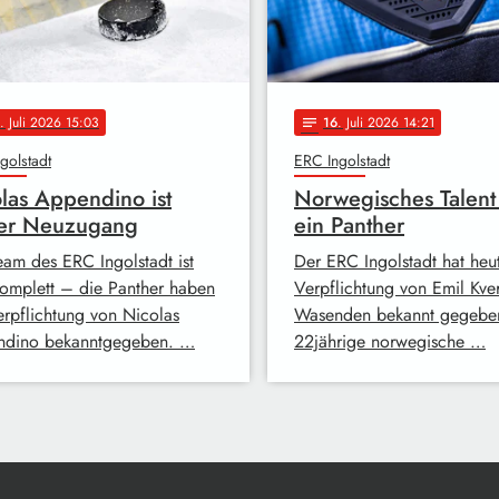
. Juli 2026 15:03
16
. Juli 2026 14:21
notes
golstadt
ERC Ingolstadt
las Appendino ist
Norwegisches Talent
ter Neuzugang
ein Panther
eam des ERC Ingolstadt ist
Der ERC Ingolstadt hat heu
 komplett – die Panther haben
Verpflichtung von Emil Kv
erpflichtung von Nicolas
Wasenden bekannt gegebe
dino bekanntgegeben. …
22jährige norwegische …