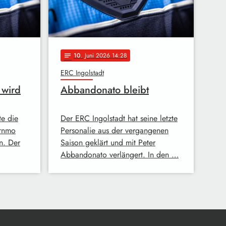
10
. Juni 2026 14:28
notes
ERC Ingolstadt
 wird
Abbandonato bleibt
te die
Der ERC Ingolstadt hat seine letzte
ernmo
Personalie aus der vergangenen
n. Der
Saison geklärt und mit Peter
Abbandonato verlängert. In den …