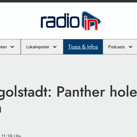
Tipps & Infos
hten
Lokalreporter
Podcasts
olstadt: Panther hol
n
· 11:39 Uhr