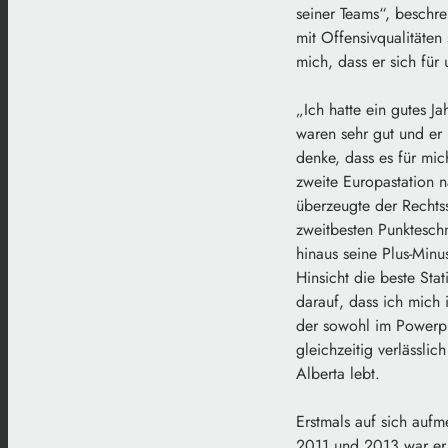
seiner Teams“, beschr
mit Offensivqualitäten
mich, dass er sich für
„Ich hatte ein gutes J
waren sehr gut und er 
denke, dass es für mic
zweite Europastation n
überzeugte der Rechtss
zweitbesten Punkteschn
hinaus seine Plus-Minu
Hinsicht die beste Sta
darauf, dass ich mich 
der sowohl im Powerpla
gleichzeitig verlässli
Alberta lebt.
Erstmals auf sich auf
2011 und 2013 war er d