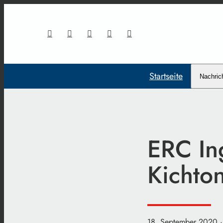
Startseite
Nachric
ERC Ing
Kichto
18. September 2020