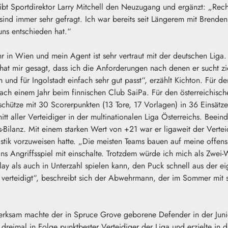
eibt Sportdirektor Larry Mitchell den Neuzugang und ergänzt: „Rec
 sind immer sehr gefragt. Ich war bereits seit Längerem mit Brenden
 uns entschieden hat.“
ahr in Wien und mein Agent ist sehr vertraut mit der deutschen Liga
hat mir gesagt, dass ich die Anforderungen nach denen er sucht zi
h und für Ingolstadt einfach sehr gut passt“, erzählt Kichton. Für 
ach einem Jahr beim finnischen Club SaiPa. Für den österreichisc
chütze mit 30 Scorerpunkten (13 Tore, 17 Vorlagen) in 36 Einsätze
itt aller Verteidiger in der multinationalen Liga Österreichs. Beei
s-Bilanz. Mit einem starken Wert von +21 war er ligaweit der Verteid
tistik vorzuweisen hatte. „Die meisten Teams bauen auf meine offen
ins Angriffsspiel mit einschalte. Trotzdem würde ich mich als Zwei
y als auch in Unterzahl spielen kann, den Puck schnell aus der e
ch verteidigt“, beschreibt sich der Abwehrmann, der im Sommer mit s
merksam machte der in Spruce Grove geborene Defender in der Jun
reimal in Folge punktbester Verteidiger der Liga und erzielte in 