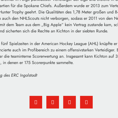
artien für die Spokane Chiefs. Außerdem wurde er 2013 zum Vertei
l Hunter Trophy geehrt. Die Qualitäten des 1,78 Meter großen und
n auch den NHLScouts nicht verborgen, sodass er 2011 von den Ne
 mit dem Team aus dem „Big Apple“ kein Vertrag zustande kam, sch
nd sicherten sich die Rechte an Kichton in der siebten Runde.
fünf Spielzeiten in der American Hockey League (AHL) knüpfte er 
ncierte auch im Profibereich zu einem offensivstarken Verteidiger
ar die teaminterne Scorerwertung an. Insgesamt kann Kichton auf 
, in denen er 175 Scorerpunkte sammelte.
ng des ERC Ingolstadt