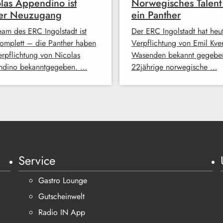
las Appendino ist
Norwegisches Talent
ter Neuzugang
ein Panther
eam des ERC Ingolstadt ist
Der ERC Ingolstadt hat heu
 komplett – die Panther haben
Verpflichtung von Emil Kv
erpflichtung von Nicolas
Wasenden bekannt gegebe
dino bekanntgegeben. …
22jährige norwegische …
Service
Gastro Lounge
Gutscheinwelt
Radio IN App