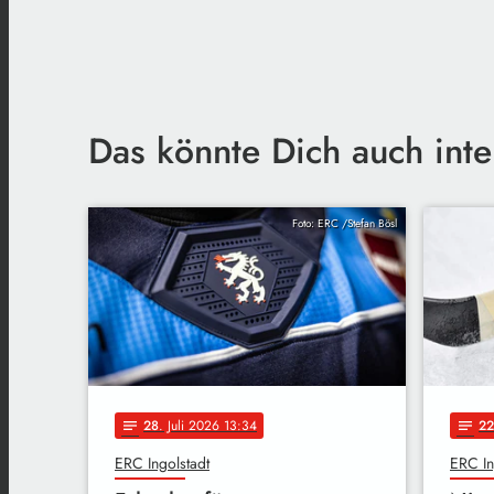
Das könnte Dich auch inte
Foto: ERC /Stefan Bösl
28
. Juli 2026 13:34
22
notes
notes
ERC Ingolstadt
ERC In