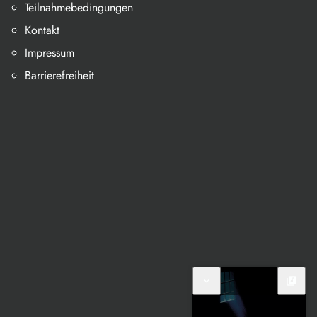
Teilnahmebedingungen
Kontakt
Impressum
Barrierefreiheit
expand_more
library_music