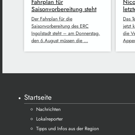
Fahrplan für
Nico
Saisonvorbereitung steht
letz
Der Fahrplan für die
Das T
Saisonvorbereitung des ERC
jetzt
Ingolstadt steht – am Donnerstag,
die V
den 6.August müssen die …
Appen
Startseite
Nachrichten
Lokalreporter
Tipps und Infos aus der Region