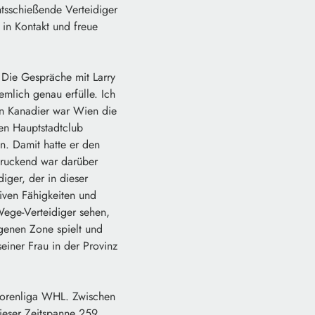
htsschießende Verteidiger
 in Kontakt und freue
. Die Gespräche mit Larry
emlich genau erfülle. Ich
den Kanadier war Wien die
hen Hauptstadtclub
n. Damit hatte er den
ndruckend war darüber
iger, der in dieser
siven Fähigkeiten und
-Wege-Verteidiger sehen,
igenen Zone spielt und
einer Frau in der Provinz
iorenliga WHL. Zwischen
dieser Zeitspanne 259