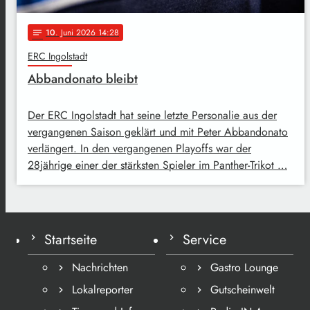
10
. Juni 2026 14:28
notes
ERC Ingolstadt
Abbandonato bleibt
Der ERC Ingolstadt hat seine letzte Personalie aus der
vergangenen Saison geklärt und mit Peter Abbandonato
verlängert. In den vergangenen Playoffs war der
28jährige einer der stärksten Spieler im Panther-Trikot …
Startseite
Service
Nachrichten
Gastro Lounge
Lokalreporter
Gutscheinwelt