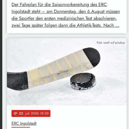
Der Fahrplan für die Saisonvorbereitung des ERC
Ingolstadt steht – am Donnerstag, den 6.August müssen
die Sportler den ersten medizinischen Test absolvieren,
zwei Tage später folgen dann die Athletik-Tests. Nach …
Foto: soerli auf pixabay
22
. Juli 2026 15:03
notes
ERC Ingolstadt