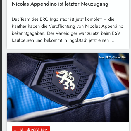
Nicolas Appendino ist letzter Neuzugang
Das Team des ERC Ingolstadt ist jetzt komplett – die
Panther haben die Verpflichtung von Nicolas Appendino
bekanntgegeben. Der Verteidiger war zuletzt beim ESV
Kaufbeuren und bekommt in Ingolstadt jetzt einen …
Foto: ERC /Stefan Bösl
16
. Juli 2026 14:21
notes