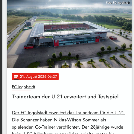
Foto: FC Ingolstadt
01
. August 2026 06:37
notes
FC Ingolstadt
Trainerteam der U 21 erweitert und Testspiel
Der FC Ingolstadt erweitert das Trainerteam für die U 21.
Die Schanzer haben Niklas-Wilson Sommer als
spielenden Co-Trainer verpflichtet. Der 28jährige wurde