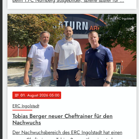
beim 1.FC Nürnberg ausgebildet, spielte später für …
Foto: ERC Ingolstadt
01
. August 2026 05:00
notes
ERC Ingolstadt
Tobias Berger neuer Cheftrainer für den
Nachwuchs
Der Nachwuchsbereich des ERC Ingolstadt hat einen