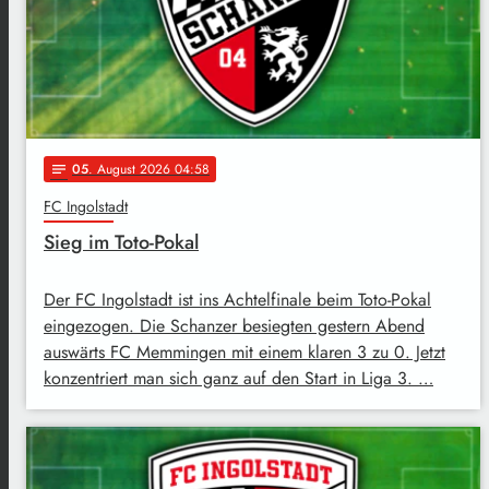
05
. August 2026 04:58
notes
FC Ingolstadt
Sieg im Toto-Pokal
Der FC Ingolstadt ist ins Achtelfinale beim Toto-Pokal
eingezogen. Die Schanzer besiegten gestern Abend
auswärts FC Memmingen mit einem klaren 3 zu 0. Jetzt
konzentriert man sich ganz auf den Start in Liga 3. …