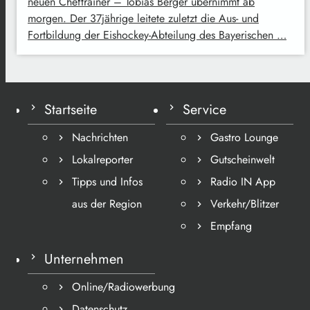
neuen Cheftrainer – Tobias Berger übernimmt ab
morgen. Der 37jährige leitete zuletzt die Aus- und
Fortbildung der Eishockey-Abteilung des Bayerischen …
Startseite
Service
Nachrichten
Gastro Lounge
Lokalreporter
Gutscheinwelt
Tipps und Infos
Radio IN App
aus der Region
Verkehr/Blitzer
Empfang
Unternehmen
Online/Radiowerbung
Datenschutz