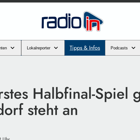
Tipps & Infos
hten
Lokalreporter
Podcasts
stes Halbfinal-Spiel
orf steht an
9 Uhr