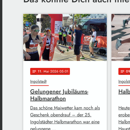
foto: Oliver Scholtyssek
11
. Mai 2026 05:01
0
notes
notes
Ingolstadt
Ingolst
Gelungener Jubiläums-
Halb
Halbmarathon
Das schöne Maiwetter kam noch als
Heute
Geschenk obendrauf – der 25.
erober
Ingolstädter Halbmarathon war eine
Halbm
gelungene …
Haupt