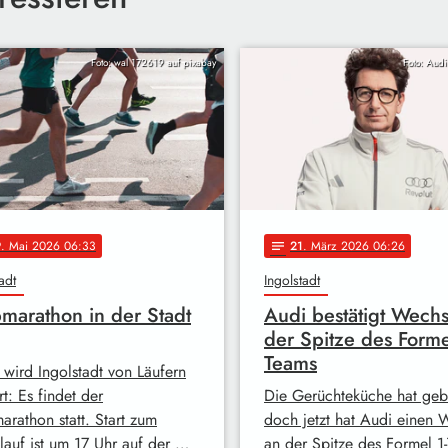
Foto: wal 172619 auf pixabay
Foto: Audi
9
. Mai 2026 06:33
21
. März 2026 06:26
notes
adt
Ingolstadt
marathon in der Stadt
Audi bestätigt Wechs
der Spitze des Forme
Teams
 wird Ingolstadt von Läufern
t: Es findet der
Die Gerüchteküche hat geb
arathon statt. Start zum
doch jetzt hat Audi einen 
lauf ist um 17 Uhr auf der …
an der Spitze des Formel 1