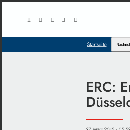
Startseite
Nachric
ERC: Er
Düsseld
27. März 2015
· 05:5