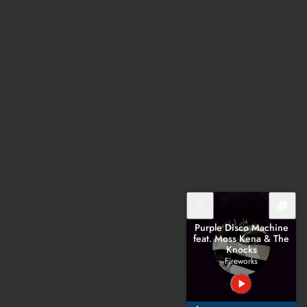
expand_more
library_music
Purple Disco Machine
feat. Moss Kena & The
Knocks
Fireworks
play_arrow