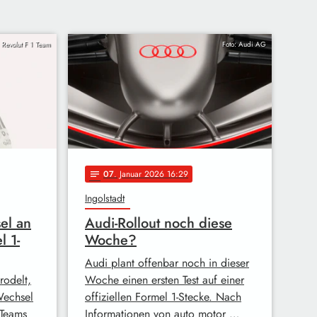
 Revolut F 1 Team
Foto: Audi AG
07
. Januar 2026 16:29
notes
Ingolstadt
el an
Audi-Rollout noch diese
l 1-
Woche?
Audi plant offenbar noch in dieser
rodelt,
Woche einen ersten Test auf einer
Wechsel
offiziellen Formel 1-Stecke. Nach
-Teams
Informationen von auto motor …