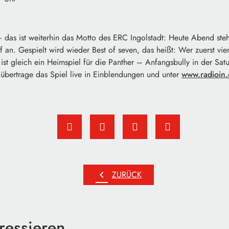
– das ist weiterhin das Motto des ERC Ingolstadt: Heute Abend steht
 an. Gespielt wird wieder Best of seven, das heißt: Wer zuerst vi
l ist gleich ein Heimspiel für die Panther – Anfangsbully in der Sat
übertrage das Spiel live in Einblendungen und unter
www.radioin
chevron_left
ZURÜCK
ressieren