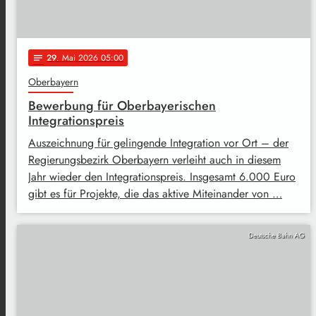
29
. Mai 2026 05:00
notes
Oberbayern
Bewerbung für Oberbayerischen
Integrationspreis
Auszeichnung für gelingende Integration vor Ort – der
Regierungsbezirk Oberbayern verleiht auch in diesem
Jahr wieder den Integrationspreis. Insgesamt 6.000 Euro
gibt es für Projekte, die das aktive Miteinander von …
Deutsche Bahn AG