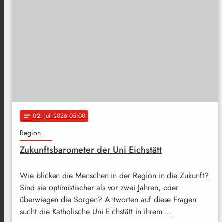
02
. Juli 2026 05:00
notes
Region
Zukunftsbarometer der Uni Eichstätt
Wie blicken die Menschen in der Region in die Zukunft?
Sind sie optimistischer als vor zwei Jahren, oder
überwiegen die Sorgen? Antworten auf diese Fragen
sucht die Katholische Uni Eichstätt in ihrem …