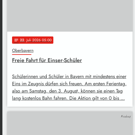
22
. Juli 2026 05:00
notes
Oberbayern
Freie Fahrt für Einser-Schüler
Schülerinnen und Schüler in Bayern mit mindestens einer
Eins im Zeugnis dürfen sich freuen. Am ersten Ferientag,
also am Samstag, den 3. August, können sie einen Tag
lang kostenlos Bahn fahren. Die Aktion gilt von 0 bis …
Pixabay