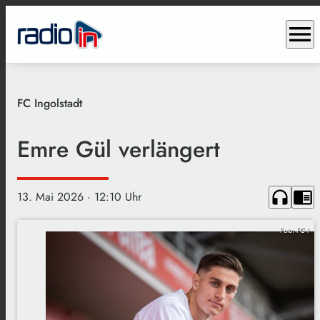
menu
FC Ingolstadt
Emre Gül verlängert
headphones
chrome_reader_mode
13. Mai 2026
· 12:10 Uhr
Foto: FC I