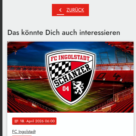
chevron_left
ZURÜCK
Das könnte Dich auch interessieren
18
. April 2026 06:00
notes
FC Ingolstadt