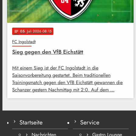
05
. Juli 2026 08:15
notes
FC Ingolstadt
Sieg gegen den VfB Eichstätt
Mit einem Sieg ist der FC Ingolstadt in die
Saisonvorbereitung gestartet. Beim traditionellen
Trainingsmatch gegen den VfB Eichstätt gewannen die
Schanzer gestern Nachmittag mit 2:0. Auf dem …
Startseite
Service
Nachrichten
Gastro Lounge