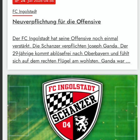
24
. Juli 2026 04:56
notes
FC Ingolstadt
Neuverpflichtung für die Offensive
Der FC Ingolstadt hat seine Offensive noch einmal
verstärkt. Die Schanzer verpflichten Joseph Ganda. Der
29-Jährige kommt ablösefrei nach Oberbayern und fühlt
sich auf dem rechten Flügel am wohlsten. Ganda war …