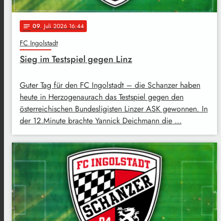
09
. Juli 2026 16:44
notes
FC Ingolstadt
Sieg im Testspiel gegen Linz
Guter Tag für den FC Ingolstadt – die Schanzer haben
heute in Herzogenaurach das Testspiel gegen den
österreichischen Bundesligisten Linzer ASK gewonnen. In
der 12.Minute brachte Yannick Deichmann die …