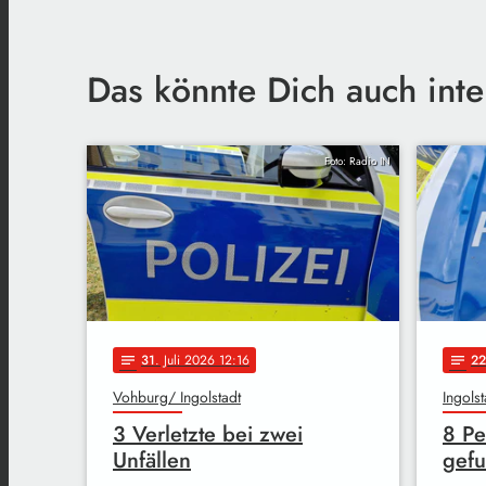
Das könnte Dich auch inte
Foto: Radio IN
31
. Juli 2026 12:16
22
notes
notes
Vohburg/ Ingolstadt
Ingolst
3 Verletzte bei zwei
8 Pe
Unfällen
gef