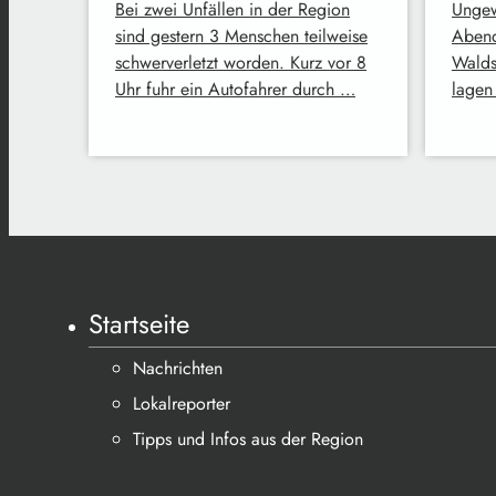
Bei zwei Unfällen in der Region
Ungew
sind gestern 3 Menschen teilweise
Abend
schwerverletzt worden. Kurz vor 8
Walds
Uhr fuhr ein Autofahrer durch …
lagen
Startseite
Nachrichten
Lokalreporter
Tipps und Infos aus der Region