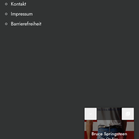
Kontakt
Impressum
Barrierefreiheit
expand_more
library_music
Bruce Springsteen