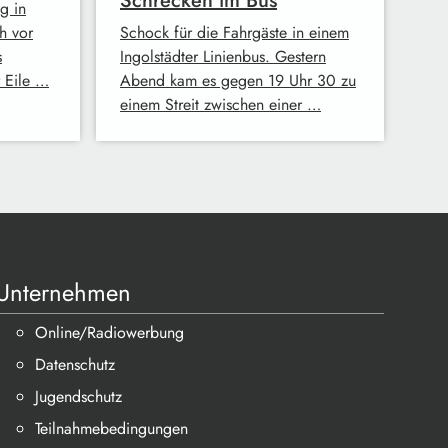
Schrecken im Bus
g in
h vor
Schock für die Fahrgäste in einem
s
Ingolstädter Linienbus. Gestern
r Eile …
Abend kam es gegen 19 Uhr 30 zu
einem Streit zwischen einer …
Unternehmen
Online/Radiowerbung
Datenschutz
Jugendschutz
Teilnahmebedingungen