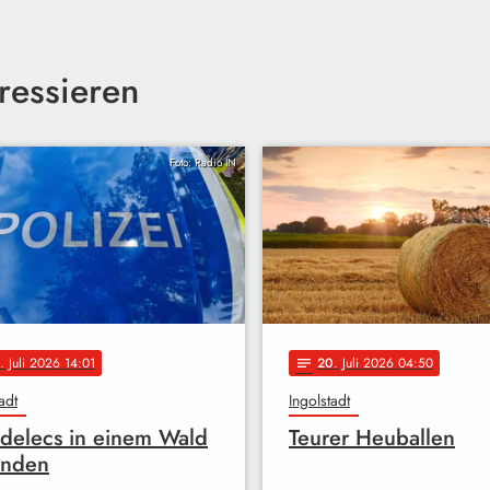
ressieren
Foto: Radio IN
. Juli 2026 14:01
20
. Juli 2026 04:50
notes
adt
Ingolstadt
delecs in einem Wald
Teurer Heuballen
unden