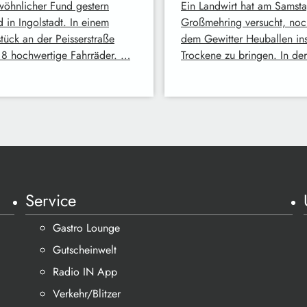
öhnlicher Fund gestern
Ein Landwirt hat am Samsta
 in Ingolstadt. In einem
Großmehring versucht, noc
tück an der Peisserstraße
dem Gewitter Heuballen in
 8 hochwertige Fahrräder. …
Trockene zu bringen. In de
Service
Gastro Lounge
Gutscheinwelt
Radio IN App
Verkehr/Blitzer