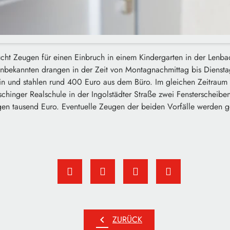
ucht Zeugen für einen Einbruch in einem Kindergarten in der Lenba
 Unbekannten drangen in der Zeit von Montagnachmittag bis Dienst
in und stahlen rund 400 Euro aus dem Büro. Im gleichen Zeitraum
hinger Realschule in der Ingolstädter Straße zwei Fensterscheiben
en tausend Euro. Eventuelle Zeugen der beiden Vorfälle werden ge
chevron_left
ZURÜCK