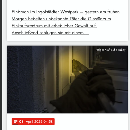
Einbruch im Ingolstädter Westpark – gestern am frühen
Morgen hebelten unbekannte Täter die Glastür zum
Einkaufszentrum mit erheblicher Gewalt auf.
Anschließend schlugen sie mit einem …
Holger Kraft auf pixabay
08
. April 2026 04:58
notes