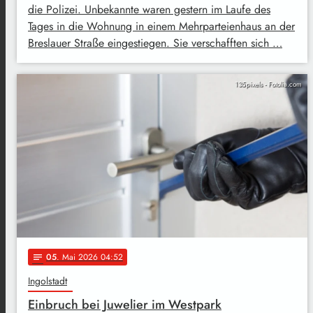
die Polizei. Unbekannte waren gestern im Laufe des
Tages in die Wohnung in einem Mehrparteienhaus an der
Breslauer Straße eingestiegen. Sie verschafften sich …
135pixels - Fotolia.com
05
. Mai 2026 04:52
notes
Ingolstadt
Einbruch bei Juwelier im Westpark