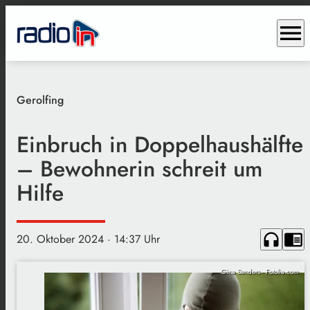
menu
Gerolfing
Einbruch in Doppelhaushälfte
– Bewohnerin schreit um
Hilfe
headphones
chrome_reader_mode
20. Oktober 2024
· 14:37 Uhr
Gina Sanders - Fotolia.com