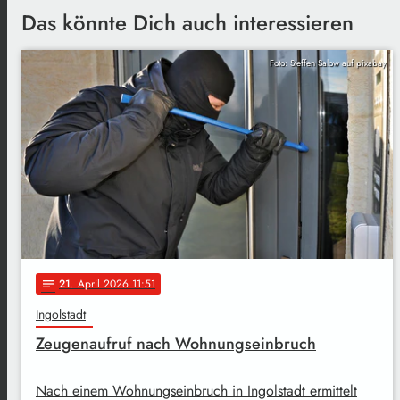
Das könnte Dich auch interessieren
Foto: Steffen Salow auf pixabay
21
. April 2026 11:51
notes
Ingolstadt
Zeugenaufruf nach Wohnungseinbruch
Nach einem Wohnungseinbruch in Ingolstadt ermittelt