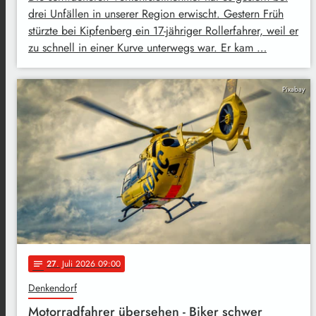
drei Unfällen in unserer Region erwischt. Gestern Früh
stürzte bei Kipfenberg ein 17-jähriger Rollerfahrer, weil er
zu schnell in einer Kurve unterwegs war. Er kam …
Pixabay
27
. Juli 2026 09:00
notes
Denkendorf
Motorradfahrer übersehen - Biker schwer