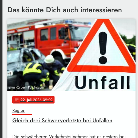
Das könnte Dich auch interessieren
29
. Juli 2026 09:02
notes
Region
Gleich drei Schwerverletzte bei Unfällen
Die schwächeren Verkehrsteilnehmer hat es gestern bei