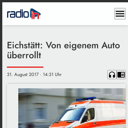
menu
Eichstätt: Von eigenem Auto
überrollt
headphones
chrome_reader_mode
31. August 2017
· 14:31 Uhr