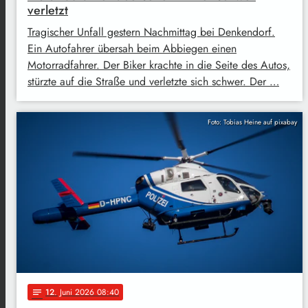
verletzt
Tragischer Unfall gestern Nachmittag bei Denkendorf.
Ein Autofahrer übersah beim Abbiegen einen
Motorradfahrer. Der Biker krachte in die Seite des Autos,
stürzte auf die Straße und verletzte sich schwer. Der …
Foto: Tobias Heine auf pixabay
12
. Juni 2026 08:40
notes