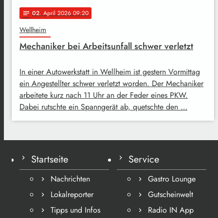
02
. April 2026 09:20
notes
Wellheim
Mechaniker bei Arbeitsunfall schwer verletzt
In einer Autowerkstatt in Wellheim ist gestern Vormittag
ein Angestellter schwer verletzt worden. Der Mechaniker
arbeitete kurz nach 11 Uhr an der Feder eines PKW.
Dabei rutschte ein Spanngerät ab, quetschte den …
Startseite
Service
Nachrichten
Gastro Lounge
Lokalreporter
Gutscheinwelt
Tipps und Infos
Radio IN App