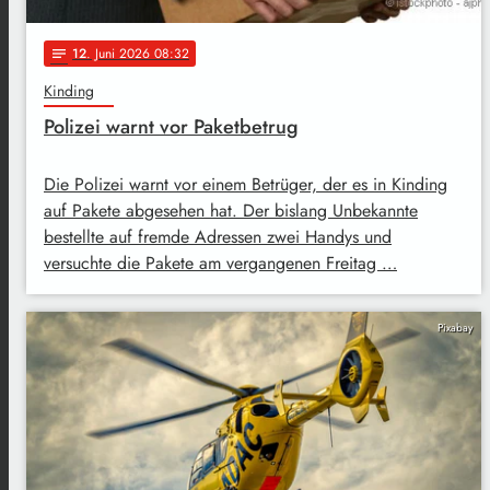
12
. Juni 2026 08:32
notes
Kinding
Polizei warnt vor Paketbetrug
Die Polizei warnt vor einem Betrüger, der es in Kinding
auf Pakete abgesehen hat. Der bislang Unbekannte
bestellte auf fremde Adressen zwei Handys und
versuchte die Pakete am vergangenen Freitag …
Pixabay