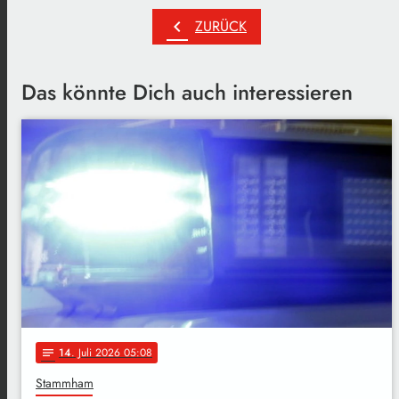
chevron_left
ZURÜCK
Das könnte Dich auch interessieren
14
. Juli 2026 05:08
notes
Stammham