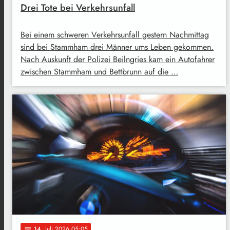
Drei Tote bei Verkehrsunfall
Bei einem schweren Verkehrsunfall gestern Nachmittag
sind bei Stammham drei Männer ums Leben gekommen.
Nach Auskunft der Polizei Beilngries kam ein Autofahrer
zwischen Stammham und Bettbrunn auf die …
14
. Juli 2026 05:05
notes