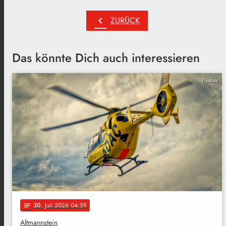
chevron_left
ZURÜCK
Das könnte Dich auch interessieren
Pixabay
30
. Juli 2026 04:59
notes
Altmannstein