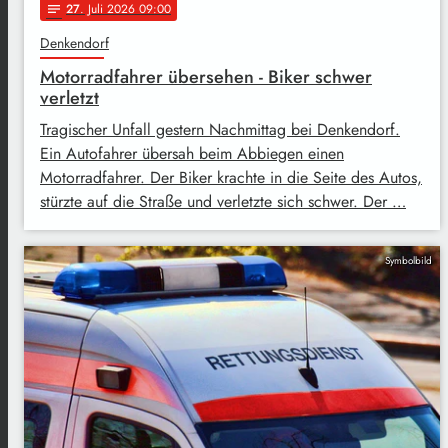
27
. Juli 2026 09:00
notes
Denkendorf
Motorradfahrer übersehen - Biker schwer
verletzt
Tragischer Unfall gestern Nachmittag bei Denkendorf.
Ein Autofahrer übersah beim Abbiegen einen
Motorradfahrer. Der Biker krachte in die Seite des Autos,
stürzte auf die Straße und verletzte sich schwer. Der …
Symbolbild