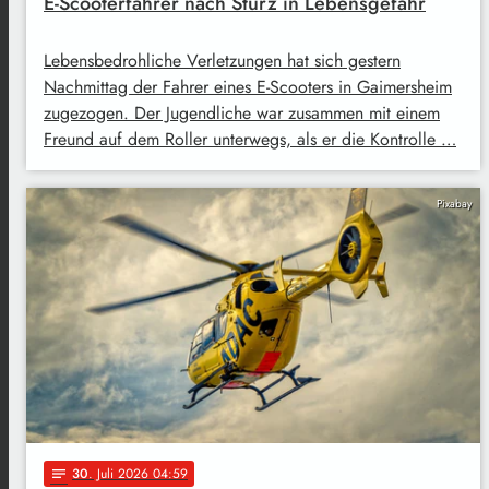
E-Scooterfahrer nach Sturz in Lebensgefahr
Lebensbedrohliche Verletzungen hat sich gestern
Nachmittag der Fahrer eines E-Scooters in Gaimersheim
zugezogen. Der Jugendliche war zusammen mit einem
Freund auf dem Roller unterwegs, als er die Kontrolle …
Pixabay
30
. Juli 2026 04:59
notes