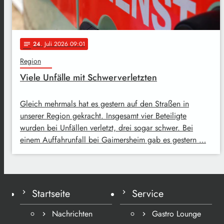
24
. Juli 2026 09:01
notes
Region
Viele Unfälle mit Schwerverletzten
Gleich mehrmals hat es gestern auf den Straßen in
unserer Region gekracht. Insgesamt vier Beteiligte
wurden bei Unfällen verletzt, drei sogar schwer. Bei
einem Auffahrunfall bei Gaimersheim gab es gestern …
Startseite
Service
Nachrichten
Gastro Lounge