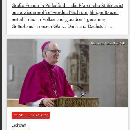
Große Freude in Pollenfeld – die Pfarrkirche St.Sixtus ist
heute wiedereröffnet worden.Nach dreijähriger Bauzeit
erstrahlt das im Volksmund „Juradom“ genannte
Gotteshaus in neuem Glanz. Dach und Dachstuhl …
Foto: Anika Taiber-Groh/pde
20
. Juli 2026 11:51
notes
Eichstätt