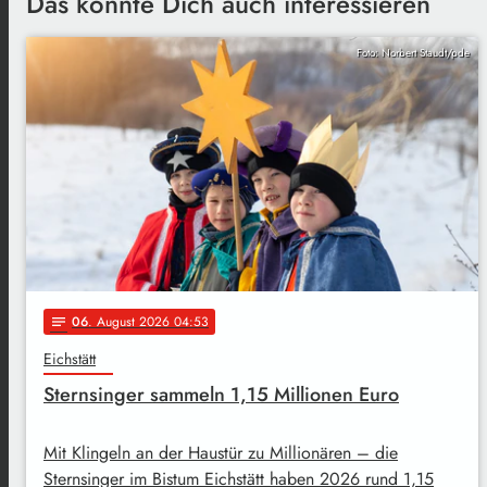
Das könnte Dich auch interessieren
Foto: Norbert Staudt/pde
06
. August 2026 04:53
notes
Eichstätt
Sternsinger sammeln 1,15 Millionen Euro
Mit Klingeln an der Haustür zu Millionären – die
Sternsinger im Bistum Eichstätt haben 2026 rund 1,15