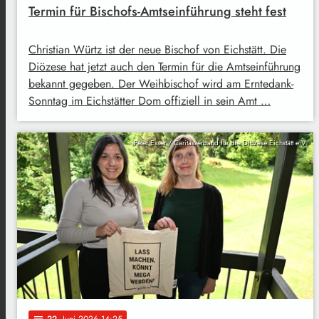
Termin für Bischofs-Amtseinführung steht fest
Christian Würtz ist der neue Bischof von Eichstätt. Die
Diözese hat jetzt auch den Termin für die Amtseinführung
bekannt gegeben. Der Weihbischof wird am Erntedank-
Sonntag im Eichstätter Dom offiziell in sein Amt …
Peter Esser / Caritasverband für die Diözese Eichstätt e.V.
22
. Juni 2026 14:25
notes