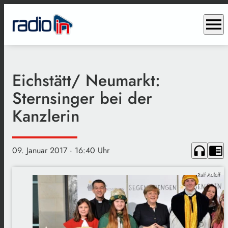
menu
Eichstätt/ Neumarkt:
Sternsinger bei der
Kanzlerin
headphones
chrome_reader_mode
09. Januar 2017
· 16:40 Uhr
Ralf Adloff