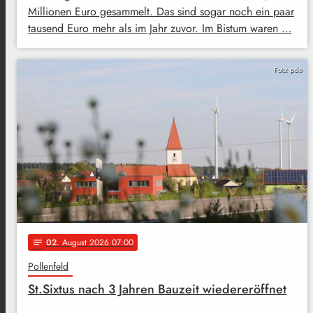
Millionen Euro gesammelt. Das sind sogar noch ein paar
tausend Euro mehr als im Jahr zuvor. Im Bistum waren …
Foto: pde
02
. August 2026 07:00
notes
Pollenfeld
St.Sixtus nach 3 Jahren Bauzeit wiedereröffnet