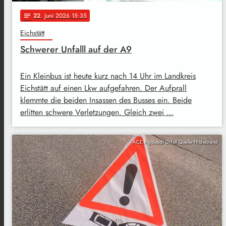
22
. Juni 2026 15:35
notes
Eichstätt
Schwerer Unfalll auf der A9
Ein Kleinbus ist heute kurz nach 14 Uhr im Landkreis
Eichstätt auf einen Lkw aufgefahren. Der Aufprall
klemmte die beiden Insassen des Busses ein. Beide
erlitten schwere Verletzungen. Gleich zwei …
ACE Ingolstadt Unfall Quelle Hildebrand