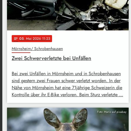
05
. Mai 2026 11:23
notes
Mörnsheim/ Schrobenhausen
Zwei Schwerverletzte bei Unfällen
Bei zwei Unfällen in Mörnsheim und in Schrobenhausen
sind gestern zwei Frauen schwer verletzt worden. In der
Nähe von Mörnsheim hat eine 71jährige Schweizerin die
Kontrolle über ihr E-Bike verloren. Beim Sturz verletzte …
Foto: Mario auf pixabay