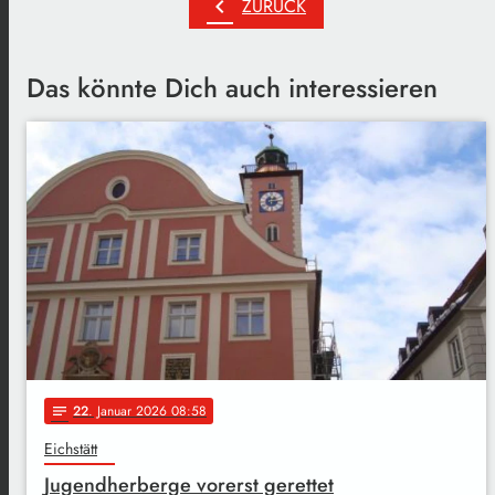
chevron_left
ZURÜCK
Das könnte Dich auch interessieren
22
. Januar 2026 08:58
notes
Eichstätt
Jugendherberge vorerst gerettet