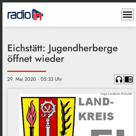
menu
Eichstätt: Jugendherberge
öffnet wieder
headphones
chrome_reader_mode
29. Mai 2020
· 05:33 Uhr
Logo Landkreis Eichstätt