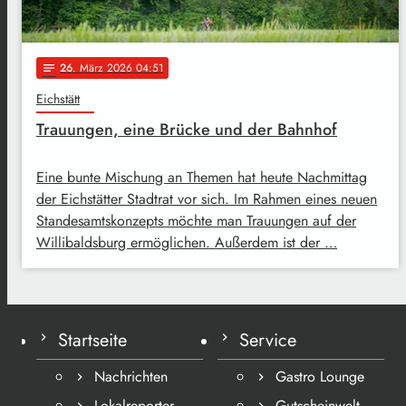
26
. März 2026 04:51
notes
Eichstätt
Trauungen, eine Brücke und der Bahnhof
Eine bunte Mischung an Themen hat heute Nachmittag
der Eichstätter Stadtrat vor sich. Im Rahmen eines neuen
Standesamtskonzepts möchte man Trauungen auf der
Willibaldsburg ermöglichen. Außerdem ist der …
Startseite
Service
Nachrichten
Gastro Lounge
Lokalreporter
Gutscheinwelt