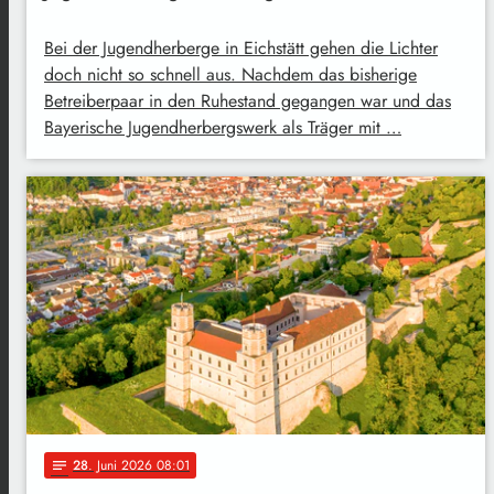
Bei der Jugendherberge in Eichstätt gehen die Lichter
doch nicht so schnell aus. Nachdem das bisherige
Betreiberpaar in den Ruhestand gegangen war und das
Bayerische Jugendherbergswerk als Träger mit …
28
. Juni 2026 08:01
notes