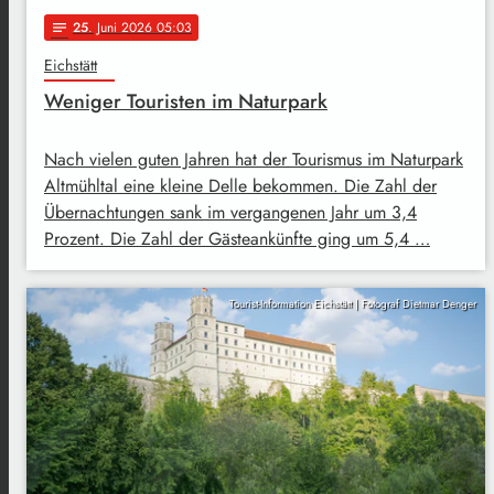
25
. Juni 2026 05:03
notes
Eichstätt
Weniger Touristen im Naturpark
Nach vielen guten Jahren hat der Tourismus im Naturpark
Altmühltal eine kleine Delle bekommen. Die Zahl der
Übernachtungen sank im vergangenen Jahr um 3,4
Prozent. Die Zahl der Gästeankünfte ging um 5,4 …
Tourist-Information Eichstätt | Fotograf Dietmar Denger