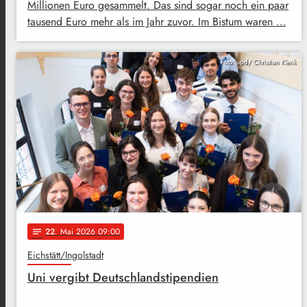
Millionen Euro gesammelt. Das sind sogar noch ein paar
tausend Euro mehr als im Jahr zuvor. Im Bistum waren …
Foto: upd/ Christian Klenk
22
. Mai 2026 09:00
notes
Eichstätt/Ingolstadt
Uni vergibt Deutschlandstipendien