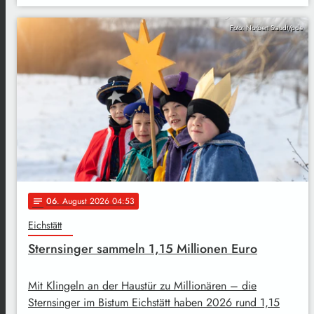
Foto: Norbert Staudt/pde
06
. August 2026 04:53
notes
Eichstätt
Sternsinger sammeln 1,15 Millionen Euro
Mit Klingeln an der Haustür zu Millionären – die
Sternsinger im Bistum Eichstätt haben 2026 rund 1,15