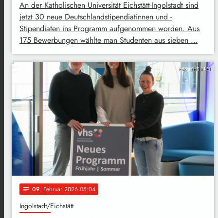
An der Katholischen Universität Eichstätt-Ingolstadt sind
jetzt 30 neue Deutschlandstipendiatinnen und -
Stipendiaten ins Programm aufgenommen worden. Aus
175 Bewerbungen wählte man Studenten aus sieben …
Foto: VHS IN-EI
09
. Februar 2026 05:04
notes
Ingolstadt/Eichstätt