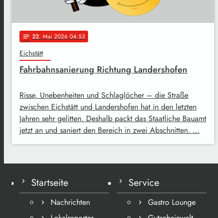
22
. Mai 2026 04:53
notes
Eichstätt
Fahrbahnsanierung Richtung Landershofen
Risse, Unebenheiten und Schlaglöcher – die Straße
zwischen Eichstätt und Landershofen hat in den letzten
Jahren sehr gelitten. Deshalb packt das Staatliche Bauamt
jetzt an und saniert den Bereich in zwei Abschnitten. …
Startseite
Service
Nachrichten
Gastro Lounge
Lokalreporter
Gutscheinwelt