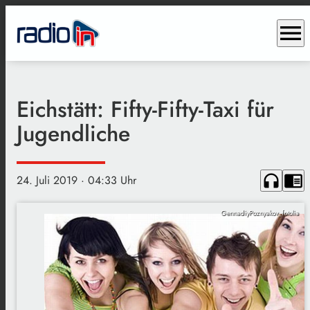
menu
Eichstätt: Fifty-Fifty-Taxi für
Jugendliche
headphones
chrome_reader_mode
24. Juli 2019
· 04:33 Uhr
GennadiyPoznyakov_fotolia