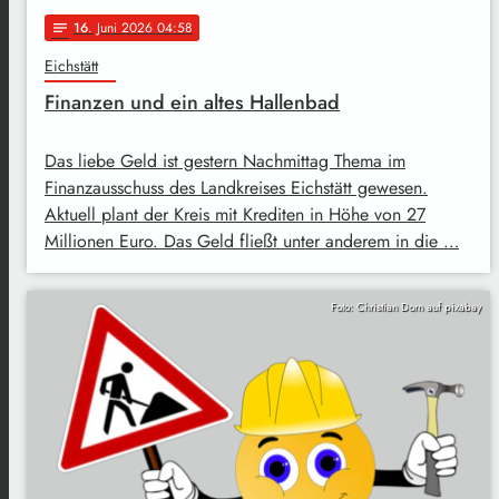
16
. Juni 2026 04:58
notes
Eichstätt
Finanzen und ein altes Hallenbad
Das liebe Geld ist gestern Nachmittag Thema im
Finanzausschuss des Landkreises Eichstätt gewesen.
Aktuell plant der Kreis mit Krediten in Höhe von 27
Millionen Euro. Das Geld fließt unter anderem in die …
Foto: Christian Dorn auf pixabay