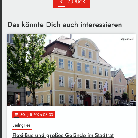
chevron_left
ZURÜCK
Das könnte Dich auch interessieren
Dguendel
30
. Juli 2026 08:00
notes
Beilngries
Flexi-Bus und großes Gelände im Stadtrat