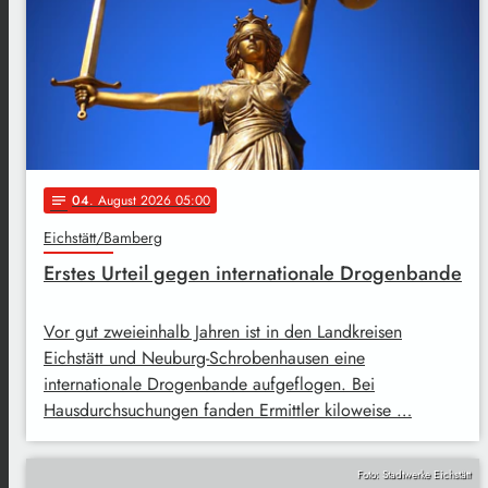
04
. August 2026 05:00
notes
Eichstätt/Bamberg
Erstes Urteil gegen internationale Drogenbande
Vor gut zweieinhalb Jahren ist in den Landkreisen
Eichstätt und Neuburg-Schrobenhausen eine
internationale Drogenbande aufgeflogen. Bei
Hausdurchsuchungen fanden Ermittler kiloweise …
Foto: Stadtwerke Eichstätt