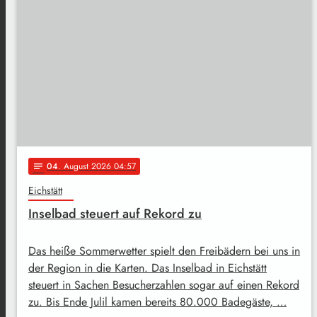
04
. August 2026 04:57
notes
Eichstätt
Inselbad steuert auf Rekord zu
Das heiße Sommerwetter spielt den Freibädern bei uns in
der Region in die Karten. Das Inselbad in Eichstätt
steuert in Sachen Besucherzahlen sogar auf einen Rekord
zu. Bis Ende Julil kamen bereits 80.000 Badegäste, …