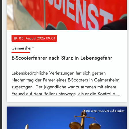
05
. August 2026 09:04
notes
Gaimersheim
E-Scooterfahrer nach Sturz in Lebensgefahr
Lebensbedrohliche Verletzungen hat sich gestern
Nachmittag der Fahrer eines E-Scooters in Gaimersheim
zugezogen. Der Jugendliche war zusammen mit einem
Freund auf dem Roller unterwegs, als er die Kontrolle …
Foto: Sang Hyun Cho auf pixabay