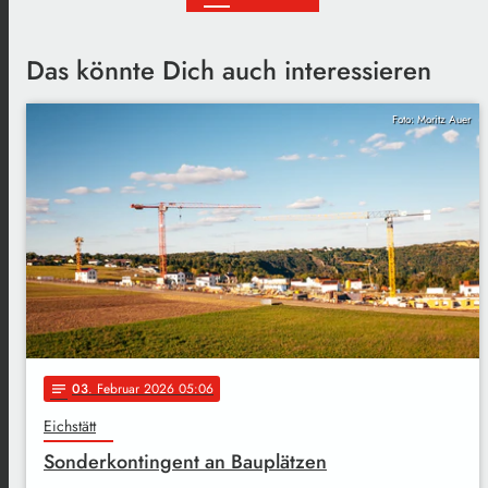
Das könnte Dich auch interessieren
Foto: Moritz Auer
03
. Februar 2026 05:06
notes
Eichstätt
Sonderkontingent an Bauplätzen