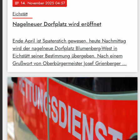
14
. November 2025 04:57
notes
Eichstätt
Nagelneuer Dorfplatz wird eröffnet
Ende April ist Spatenstich gewesen, heute Nachmittag
wird der nagelneue Dorfplatz Blumenberg-West in
Eichstätt seiner Bestimmung übergeben. Nach einem
Grußwort von Oberbürgermeister Josef Grienberger …