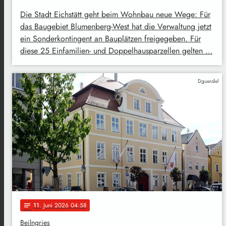
Die Stadt Eichstätt geht beim Wohnbau neue Wege: Für
das Baugebiet Blumenberg-West hat die Verwaltung jetzt
ein Sonderkontingent an Bauplätzen freigegeben. Für
diese 25 Einfamilien- und Doppelhausparzellen gelten …
Dguendel
11
. Juni 2026 04:58
notes
Beilngries